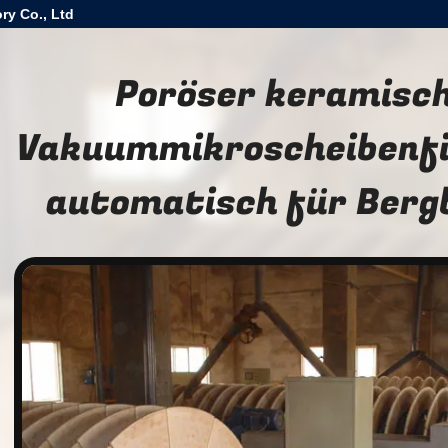
ry Co., Ltd
Poröser keramisc
Vakuummikroscheibenfil
automatisch für Berg