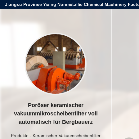
Jiangsu Province Yixing Nonmetallic Chemical Machinery Facto
Poröser keramischer
Vakuummikroscheibenfilter voll
automatisch für Bergbauerz
Produkte
-
Keramischer Vakuumscheibenfilter