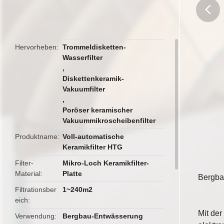
butto
Hervorheben
Trommeldisketten-
Wasserfilter
,
Diskettenkeramik-
Vakuumfilter
,
Poröser keramischer
Vakuummikroscheibenfilter
Produktname
Voll-automatische
Keramikfilter HTG
Filter-
Mikro-Loch Keramikfilter-
Material
Platte
Bergba
Filtrationsber
1~240m2
eich
Mit der
Verwendung
Bergbau-Entwässerung