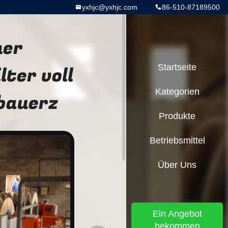
yxhjc@yxhjc.com
86-510-87189500
her
ter voll
Startseite
Kategorien
bauerz
Produkte
Betriebsmittel
Über Uns
Ein Angebot
bekommen