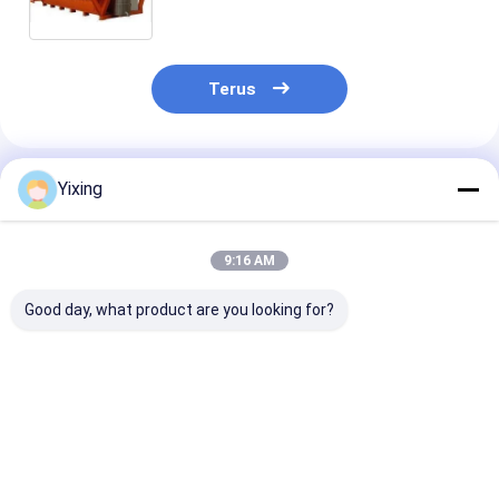
Terus
Rekomendasi Produk
Yixing
9:16 AM
Good day, what product are you looking for?
HTG 30 M2 Keramik
Filter Disc Keramik
Peralatan
Dewatering
Keramik Pemisahan
Pemisahan Ca
Peralatan
Cairan, Filter Disk
Solid Efisiensi
Pemisahan Cairan
Rotary,
1 ～ 240m2 Ar
Padat Dengan
Pengoperasian yang
Filtrasi
Harga terbaik
Harga terbaik
Harga terb
Vakum Tinggi
Mudah