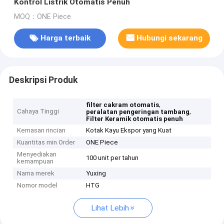
Kontrol Listrik Otomatis Penuh
MOQ：ONE Piece
Harga terbaik
Hubungi sekarang
Deskripsi Produk
,
filter cakram otomatis
Cahaya Tinggi
,
peralatan pengeringan tambang
Filter Keramik otomatis penuh
Kemasan rincian
Kotak Kayu Ekspor yang Kuat
Kuantitas min Order
ONE Piece
Menyediakan
100 unit per tahun
kemampuan
Nama merek
Yuxing
Nomor model
HTG
Lihat Lebih