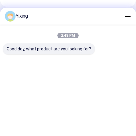
Yixing
추천된 제품
2:48 PM
Good day, what product are you looking for?
TT-4 세라믹 진공 필터
필터링 면적 6m3 최대
광업 폐수 세라믹
자동 제어 모드
120m3 세라믹 진공 필
산업 폐수 관리에
터링 장비 필터링을 위
환경 명확한 필터
해 설계된 에너지 절약
진하는 세라믹 진
시스템
터 시스템
최고의 가격
최고의 가격
최고의 
Desktop Site
홈
사이트맵
연락처
Privacy Policy
사이트맵