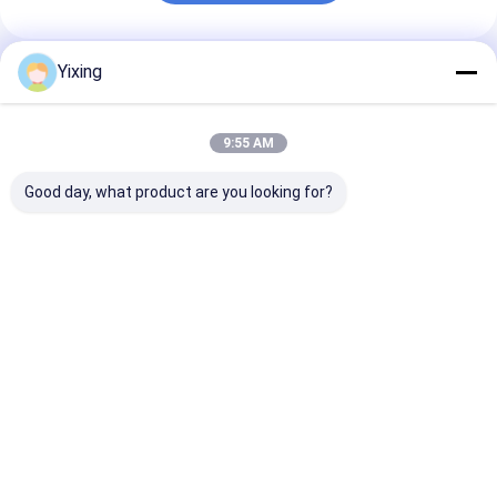
Yixing
추천된 제품
9:55 AM
Good day, what product are you looking for?
TT-4 세라믹 진공 필터
필터링 면적 6m3 최대
광업 폐수 세라믹
자동 제어 모드
120m3 세라믹 진공 필
산업 폐수 관리에
터링 장비 필터링을 위
환경 명확한 필터
해 설계된 에너지 절약
진하는 세라믹 진
시스템
터 시스템
최고의 가격
최고의 가격
최고의 
Desktop Site
홈
사이트맵
연락처
Privacy Policy
사이트맵