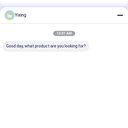
Yixing
추천된 제품
10:01 AM
Good day, what product are you looking for?
TT-4 세라믹 진공 필터
필터링 면적 6m3 최대
광업 폐수 세라믹
자동 제어 모드
120m3 세라믹 진공 필
산업 폐수 관리에
터링 장비 필터링을 위
환경 명확한 필터
해 설계된 에너지 절약
진하는 세라믹 진
시스템
터 시스템
최고의 가격
최고의 가격
최고의 
Desktop Site
홈
사이트맵
연락처
Privacy Policy
사이트맵