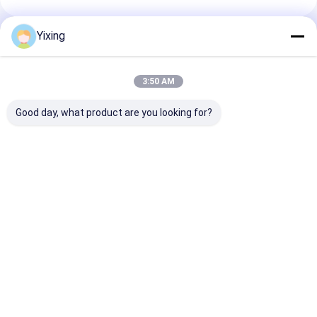
Yixing
추천된 제품
3:50 AM
Good day, what product are you looking for?
TT-4 세라믹 진공 필터
광업 폐수 세라믹 필터
자동 제어 모드와
자동 제어 모드
산업 폐수 관리에 대한
형 처리 용량을 
환경 명확한 필터를 촉
광 산업용 세라믹
진하는 세라믹 진공 필
필터
터 시스템
최고의 가격
최고의 가격
최고의 
Desktop Site
홈
사이트맵
연락처
Sitemap
Privacy Policy
품질
세라믹 진공 여과기
중국 공장.Copyright © 2026 Jiangsu