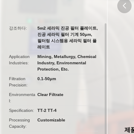
butto
강조하다
5m2 세라믹 진공 필터 플레이트
,
진공 세라믹 필터 기계 50μm
,
필터링 시스템용 세라믹 필터 플
레이트
Application
Mining, Metallurgy, Chemical
Industries
Industry, Environmental
Protection, Etc.
Filtration
0.1-50μm
Precision
Environmenta
Clear Filtrate
l
Specification
TT-2 TT-4
Processing
Customizable
Capacity
제품