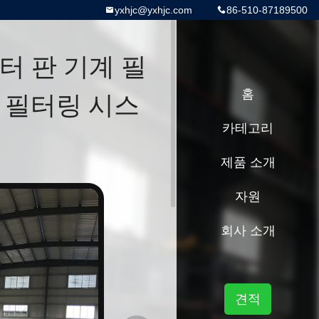
yxhjc@yxhjc.com
86-510-87189500
터 판 기계 필
함 필터링 시스
홈
카테고리
제품 소개
자원
회사 소개
견적