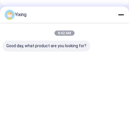
Yixing
추천된 제품
8:42 AM
Good day, what product are you looking for?
TT-4 세라믹 진공 필터
필터링 면적 6m3 최대
광업 폐수 세라믹
자동 제어 모드
120m3 세라믹 진공 필
산업 폐수 관리에
터링 장비 필터링을 위
환경 명확한 필터
해 설계된 에너지 절약
진하는 세라믹 진
시스템
터 시스템
최고의 가격
최고의 가격
최고의 
Desktop Site
홈
사이트맵
연락처
Sitemap
Privacy Policy
품질
세라믹 진공 여과기
중국 공장.Copyright © 2026 Jiangsu