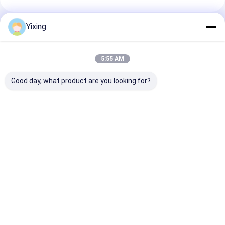
Yixing
추천된 제품
5:55 AM
Good day, what product are you looking for?
TT-4 세라믹 진공 필터
필터링 면적 6m3 최대
광업 폐수 세라믹
자동 제어 모드
120m3 세라믹 진공 필
산업 폐수 관리에
터링 장비 필터링을 위
환경 명확한 필터
해 설계된 에너지 절약
진하는 세라믹 진
시스템
터 시스템
최고의 가격
최고의 가격
최고의 
Desktop Site
홈
사이트맵
연락처
Privacy Policy
사이트맵