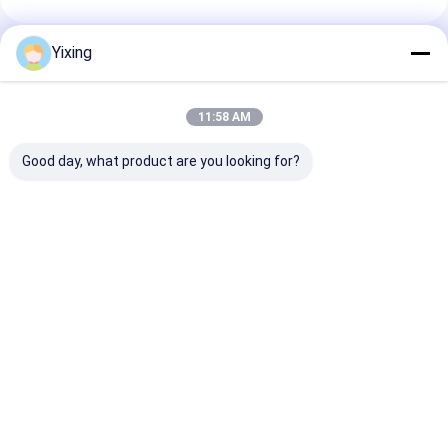
Yixing
추천된 제품
11:58 AM
Good day, what product are you looking for?
TT-4 세라믹 진공 필터
필터링 면적 6m3 최대
광업 폐수 세라믹
자동 제어 모드
120m3 세라믹 진공 필
산업 폐수 관리에
터링 장비 필터링을 위
환경 명확한 필터
해 설계된 에너지 절약
진하는 세라믹 진
시스템
터 시스템
최고의 가격
최고의 가격
최고의 
Desktop Site
홈
사이트맵
연락처
Privacy Policy
사이트맵