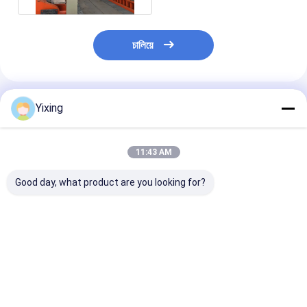
চালিয়ে
แนะนำผลิตภัณฑ์
Yixing
11:43 AM
Good day, what product are you looking for?
TT-4 โหมดควบคุม
พื้นที่กรอง 6 ตารางเมตร
เครื่องกรองน้ําเส
อัตโนมัติสำหรับเครื่อง
สูงสุด 120 ตารางเมตร
เหมืองแร่ เครื่อง
กรองสุญญากาศเซรามิก
อุปกรณ์กรองระบาย
เสียเซรามิก เครื
พัฒนาขึ้นสำหรับ
ความว่างเซรามิก ระบบ
น้ําเสียเซรามิก เค
อุตสาหกรรมเหมืองแร่
ประหยัดพลังงานที่
กรองระบายความว
ราคาดีที่สุด
ราคาดีที่สุด
ราคาดีที่ส
มอบโซลูชันการกรองที่มี
ออกแบบเพื่อกรอง
อํานวยความสะด
ประสิทธิภาพ
สิ่งแวดล้อม