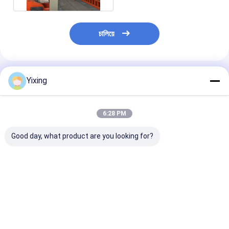
চালিয়ে
แนะนำผลิตภัณฑ์
Yixing
6:28 PM
Good day, what product are you looking for?
TT-4 โหมดควบคุม
พื้นที่กรอง 6 ตารางเมตร
เครื่องกรองน้ําเส
อัตโนมัติสำหรับเครื่อง
สูงสุด 120 ตารางเมตร
เหมืองแร่ เครื่อง
กรองสุญญากาศเซรามิก
อุปกรณ์กรองระบาย
เสียเซรามิก เครื
พัฒนาขึ้นสำหรับ
ความว่างเซรามิก ระบบ
น้ําเสียเซรามิก เค
อุตสาหกรรมเหมืองแร่
ประหยัดพลังงานที่
กรองระบายความว
ราคาดีที่สุด
ราคาดีที่สุด
ราคาดีที่ส
มอบโซลูชันการกรองที่มี
ออกแบบเพื่อกรอง
อํานวยความสะด
ประสิทธิภาพ
สิ่งแวดล้อม