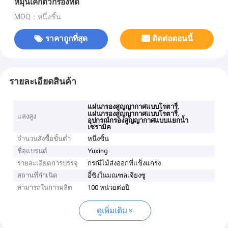
หมุนเค้กตัวกรองที่ดี
MOQ：หนึ่งชิ้น
ราคาถูกที่สุด
ติดต่อตอนนี้
รายละเอียดสินค้า
,
แผ่นกรองสูญญากาศแบบโรตารี่
,
แผ่นกรองสูญญากาศแบบโรตารี่
แสงสูง
อุปกรณ์กรองสูญญากาศแบบแยกน้ำ
เซรามิค
จำนวนสั่งซื้อขั้นต่ำ
หนึ่งชิ้น
ชื่อแบรนด์
Yuxing
รายละเอียดการบรรจุ
กรณีไม้ส่งออกที่แข็งแกร่ง
สถานที่กำเนิด
อี้ซิงในมณฑลเจียงซู
สามารถในการผลิต
100 หน่วยต่อปี
ดูเพิ่มเติม