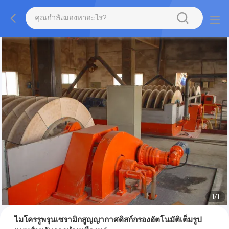
1
/
1
ไมโครรูพรุนเซรามิกสูญญากาศดิสก์กรองอัตโนมัติเต็มรูป