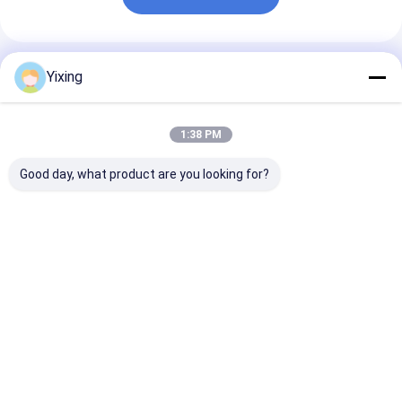
แนะนำผลิตภัณฑ์
Yixing
1:38 PM
Good day, what product are you looking for?
TT-4 โหมดควบคุม
พื้นที่กรอง 6 ตารางเมตร
เครื่องกรองน้ําเส
อัตโนมัติสำหรับเครื่อง
สูงสุด 120 ตารางเมตร
เหมืองแร่ เครื่อง
กรองสุญญากาศเซรามิก
อุปกรณ์กรองระบาย
เสียเซรามิก เครื
พัฒนาขึ้นสำหรับ
ความว่างเซรามิก ระบบ
น้ําเสียเซรามิก เค
อุตสาหกรรมเหมืองแร่
ประหยัดพลังงานที่
กรองระบายความว
ราคาดีที่สุด
ราคาดีที่สุด
ราคาดีที่ส
มอบโซลูชันการกรองที่มี
ออกแบบเพื่อกรอง
อํานวยความสะด
ประสิทธิภาพ
สิ่งแวดล้อม
Desktop Site
บ้าน
เกี่ยวกับเรา
ติดต่อเรา
Privacy Policy