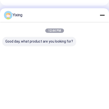
แนะนำผลิตภัณฑ์
Yixing
12:44 PM
Good day, what product are you looking for?
TT-4 โหมดควบคุม
พื้นที่กรอง 6 ตารางเมตร
เครื่องกรองน้ําเส
อัตโนมัติสำหรับเครื่อง
สูงสุด 120 ตารางเมตร
เหมืองแร่ เครื่อง
กรองสุญญากาศเซรามิก
อุปกรณ์กรองระบาย
เสียเซรามิก เครื
พัฒนาขึ้นสำหรับ
ความว่างเซรามิก ระบบ
น้ําเสียเซรามิก เค
อุตสาหกรรมเหมืองแร่
ประหยัดพลังงานที่
กรองระบายความว
ราคาดีที่สุด
ราคาดีที่สุด
ราคาดีที่ส
มอบโซลูชันการกรองที่มี
ออกแบบเพื่อกรอง
อํานวยความสะด
ประสิทธิภาพ
สิ่งแวดล้อม
Desktop Site
บ้าน
เกี่ยวกับเรา
ติดต่อเรา
Privacy Policy
แผนผังเว็บไซต์