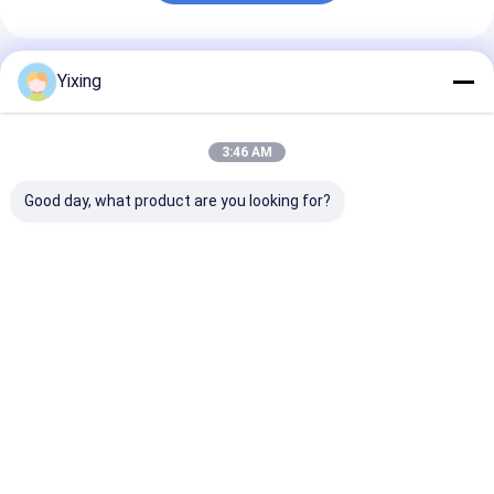
แนะนำผลิตภัณฑ์
Yixing
3:46 AM
Good day, what product are you looking for?
TT-4 โหมดควบคุม
พื้นที่กรอง 6 ตารางเมตร
เครื่องกรองน้ําเส
อัตโนมัติสำหรับเครื่อง
สูงสุด 120 ตารางเมตร
เหมืองแร่ เครื่อง
กรองสุญญากาศเซรามิก
อุปกรณ์กรองระบาย
เสียเซรามิก เครื
พัฒนาขึ้นสำหรับ
ความว่างเซรามิก ระบบ
น้ําเสียเซรามิก เค
อุตสาหกรรมเหมืองแร่
ประหยัดพลังงานที่
กรองระบายความว
ราคาดีที่สุด
ราคาดีที่สุด
ราคาดีที่ส
มอบโซลูชันการกรองที่มี
ออกแบบเพื่อกรอง
อํานวยความสะด
ประสิทธิภาพ
สิ่งแวดล้อม
Desktop Site
บ้าน
เกี่ยวกับเรา
ติดต่อเรา
Privacy Policy
แผนผังเว็บไซต์