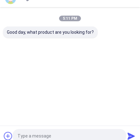
Desktop Site
บ้าน
เกี่ยวกับเรา
ติดต่อเรา
Privacy Policy
แผนผังเว็บไซต์
5:11 PM
คุณภาพ
กรองสูญญากาศเซรามิก
โรงงานในประเทศจีน.Copyright ©
2026 Jiangsu Province Yixing Nonmetallic Chemical Machinery
Good day, what product are you looking for?
Factory Co., Ltd. All Rights Reserved.
บ้าน
สินค้า
เกี่ยวกับเรา