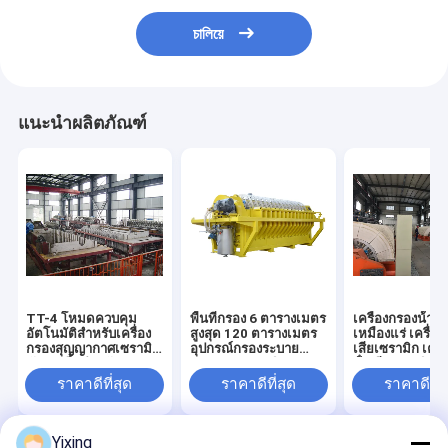
চালিয়ে
แนะนำผลิตภัณฑ์
TT-4 โหมดควบคุม
พื้นที่กรอง 6 ตารางเมตร
เครื่องกรองน้ําเส
อัตโนมัติสำหรับเครื่อง
สูงสุด 120 ตารางเมตร
เหมืองแร่ เครื่อง
กรองสุญญากาศเซรามิก
อุปกรณ์กรองระบาย
เสียเซรามิก เครื
พัฒนาขึ้นสำหรับ
ความว่างเซรามิก ระบบ
น้ําเสียเซรามิก เค
อุตสาหกรรมเหมืองแร่
ประหยัดพลังงานที่
กรองระบายความว
ราคาดีที่สุด
ราคาดีที่สุด
ราคาดีที่ส
มอบโซลูชันการกรองที่มี
ออกแบบเพื่อกรอง
อํานวยความสะด
ประสิทธิภาพ
สิ่งแวดล้อม
Yixing