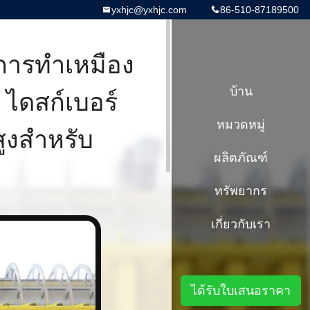
yxhjc@yxhjc.com
86-510-87189500
การทําเหมือง
ก ไดสก์เบอร์
บ้าน
หมวดหมู่
งสําหรับ
ผลิตภัณฑ์
ทรัพยากร
เกี่ยวกับเรา
ได้รับใบเสนอราคา