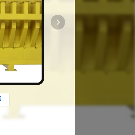
button
้