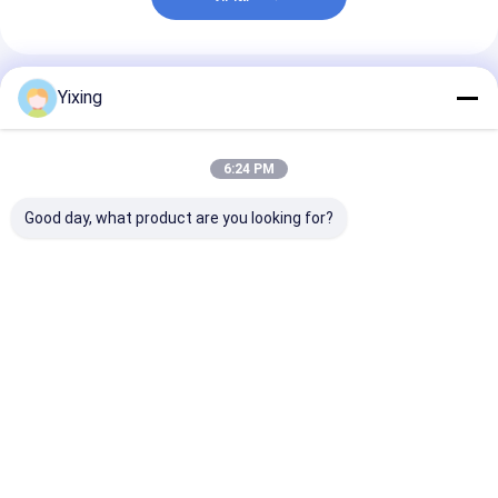
แนะนำผลิตภัณฑ์
Yixing
6:24 PM
Good day, what product are you looking for?
TT-4 โหมดควบคุม
พื้นที่กรอง 6 ตารางเมตร
เครื่องกรองน้ําเส
อัตโนมัติสำหรับเครื่อง
สูงสุด 120 ตารางเมตร
เหมืองแร่ เครื่อง
กรองสุญญากาศเซรามิก
อุปกรณ์กรองระบาย
เสียเซรามิก เครื
พัฒนาขึ้นสำหรับ
ความว่างเซรามิก ระบบ
น้ําเสียเซรามิก เค
อุตสาหกรรมเหมืองแร่
ประหยัดพลังงานที่
กรองระบายความว
ราคาดีที่สุด
ราคาดีที่สุด
ราคาดีที่ส
มอบโซลูชันการกรองที่มี
ออกแบบเพื่อกรอง
อํานวยความสะด
ประสิทธิภาพ
สิ่งแวดล้อม
Desktop Site
บ้าน
เกี่ยวกับเรา
ติดต่อเรา
Privacy Policy