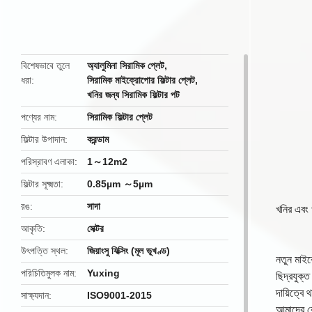
butto
বিশেষভাবে তুলে
অ্যালুমিনা সিরামিক প্লেট
,
ধরা
সিরামিক মাইক্রোপোর ফিল্টার প্লেট
,
খনির জন্য সিরামিক ফিল্টার পট
পণ্যের নাম
সিরামিক ফিল্টার প্লেট
ফিল্টার উপাদান
করন্ডাম
পরিস্রাবণ এলাকা
1～12m2
ফিল্টার সূক্ষ্মতা
0.85µm ～5µm
রঙ
সাদা
খনির এবং খ
আকৃতি
সেক্টর
উৎপত্তি স্থল
জিয়াংসু যিক্সিং (মূল ভূখণ্ড)
নতুন মাইক্
পরিচিতিমুলক নাম
Yuxing
ছিদ্রযুক্ত
দায়িত্বে
সাক্ষ্যদান
ISO9001-2015
আমাদের কো