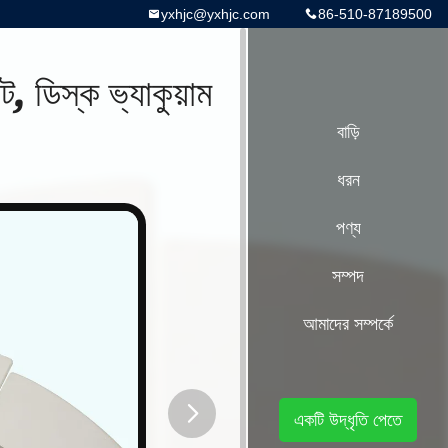
yxhjc@yxhjc.com
86-510-87189500
ট, ডিস্ক ভ্যাকুয়াম
বাড়ি
ধরন
পণ্য
সম্পদ
আমাদের সম্পর্কে
একটি উদ্ধৃতি পেতে