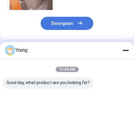
Programmacontrole
Ontwateren
Doorgaan
Geadviseerde Producten
Yixing
11:49 AM
Good day, what product are you looking for?
TT-4 Keramische
Filtergebied 6
Keramische
vacuümfilter
kubieke meter tot
afvoerwaterfil
Automatische
120 kubieke meter
Keramische
besturingsmodus
Keramische
vacuümfilters
Ontwikkeld voor de
vacuümfiltratie-
voor
Beste prijs
Beste prijs
Beste pri
mijnbouw en biedt
apparatuur
milieuvriendeli