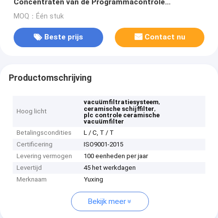
Concentraten van de Programmacontrole
Ontwateren
MOQ：Één stuk
Beste prijs
Contact nu
Productomschrijving
,
vacuümfiltratiesysteem
,
ceramische schijffilter
Hoog licht
plc controle ceramische
vacuümfilter
Betalingscondities
L / C, T / T
Certificering
ISO9001-2015
Levering vermogen
100 eenheden per jaar
Levertijd
45 het werkdagen
Merknaam
Yuxing
Bekijk meer