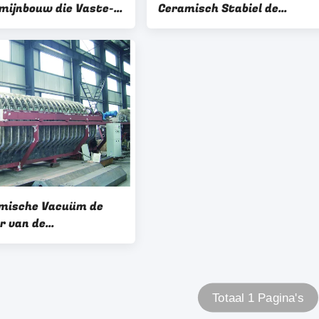
mijnbouw die Vaste-
Ceramisch Stabiel de
stofscheiding
Prestaties Duidelijk Filtraa
jke Verrichting
van de Schijffilter
en
mische Vacuüm de
er van de
recisie 15-240 van
atiem2 Gebied
Totaal 1 Pagina's