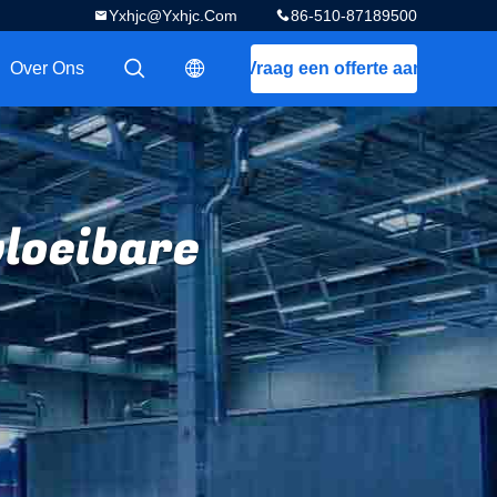
Yxhjc@yxhjc.com
86-510-87189500
Over Ons
Vraag een offerte aan
描述
描述
vloeibare