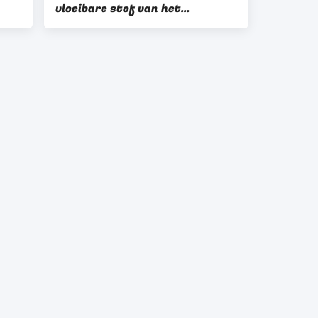
vloeibare stof van het
t
mijnbouwerts van het de
Scheidingsmateriaal de Hoge
Prestaties Duidelijk Filtraat