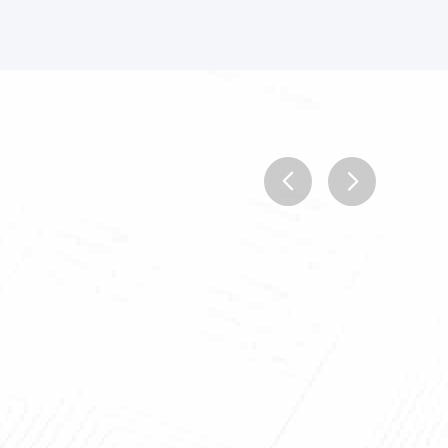
prev
next