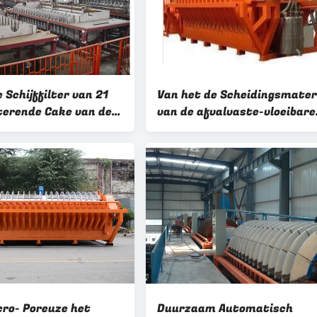
Schijffilter van 21
Van het de Scheidingsmater
terende Cake van de
van de afvalvaste-vloeibare
ter Hoge Vacuüm
stof Volledig Automatisch
er
Elektrisch de Controlesyst
cro- Poreuze het
Duurzaam Automatisch