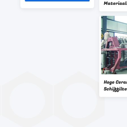
Materiaal
vloeibare 
Gemakkeli
ontwater
Hoge Cera
Schijffilt
Filtratiep
het Filtr