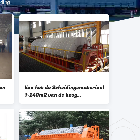
iding
van
Van het de Scheidingsmateriaal
1~240m2 van de hoog
e
rendementvaste-vloeibare stof
an
de Filtratiegebied