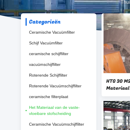
Thui
Categorieën
Ceramische Vacuümfilter
Schijf Vacuümfilter
ceramische schijffilter
vacuümschijffilter
Roterende Schijffilter
HTG 30 M2
Roterende Vacuümschijffilter
Materiaal
vloeibare 
ceramische filterplaat
Ontwater
Het Materiaal van de vaste-
vloeibare stofscheiding
Ceramische Vacuümschijffilter