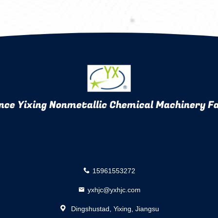
nce Yixing Nonmetallic Chemical Machinery Fa
15961553272
yxhjc@yxhjc.com
Dingshustad, Yixing, Jiangsu