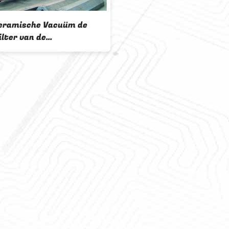
HTG 30 M2 het Ceramische het
Materiaal van de Vaste-
vloeibare stofscheiding
Ontwateren met Hoog Vacuüm
Van het de Scheidingsmateriaal
van de afvalvaste-vloeibare
stof Volledig Automatisch
Elektrisch de Controlesysteem