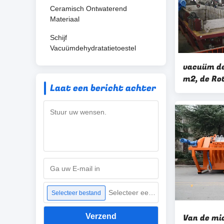
Ceramisch Ontwaterend
Materiaal
Schijf
Vacuümdehydratatietoestel
vacuüm de 
m2, de Ro
Laat een bericht achter
Vacuümfil
Goede Filt
Selecteer een bestand
Selecteer bestand
Verzend
Van de mi