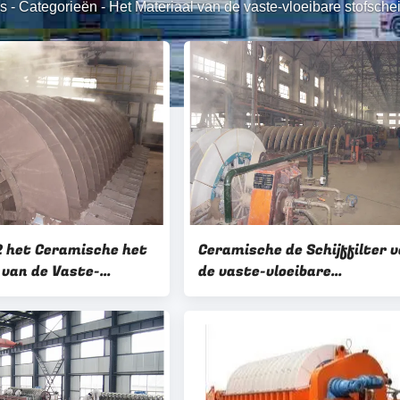
s
-
Categorieën
-
Het Materiaal van de vaste-vloeibare stofsche
 het Ceramische het
Ceramische de Schijffilter 
 van de Vaste-
de vaste-vloeibare
stofscheiding
stofscheiding, de Roterend
en met Hoog Vacuüm
Gemakkelijke Verrichting v
de Schijffilter