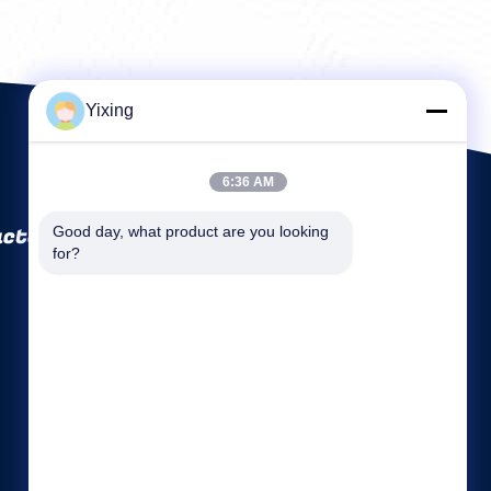
ontwateren
Yixing
6:36 AM
ctory Co., Ltd
Good day, what product are you looking 
for?
Snelle links
Bedrijfsprofiel
Fabrieksreis
Kwaliteitscontrole
Sitemap