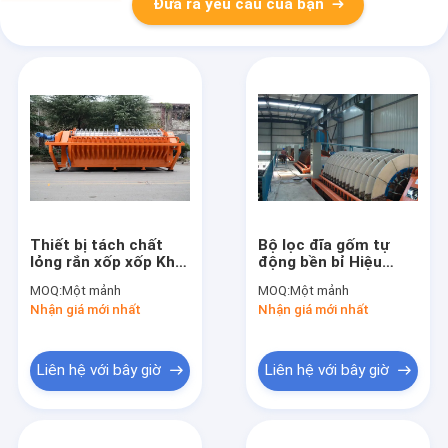
Đưa ra yêu cầu của bạn
Thiết bị tách chất
Bộ lọc đĩa gốm tự
lỏng rắn xốp xốp Khai
động bền bỉ Hiệu
thác khử nước Hoạt
suất ổn định Lọc rõ
MOQ:
Một mảnh
MOQ:
Một mảnh
động dễ dàng
ràng
Nhận giá mới nhất
Nhận giá mới nhất
Liên hệ với bây giờ
Liên hệ với bây giờ