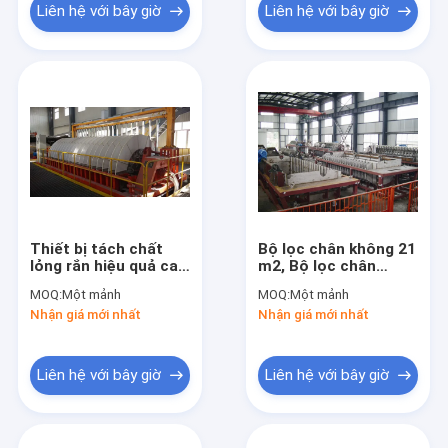
Liên hệ với bây giờ
Liên hệ với bây giờ
Thiết bị tách chất
Bộ lọc chân không 21
lỏng rắn hiệu quả cao
m2, Bộ lọc chân
1 ～ 240m2 Khu vực
không quay cao Bộ
MOQ:
Một mảnh
MOQ:
Một mảnh
lọc
lọc chân không tốt
Nhận giá mới nhất
Nhận giá mới nhất
Bánh lọc tốt
Liên hệ với bây giờ
Liên hệ với bây giờ