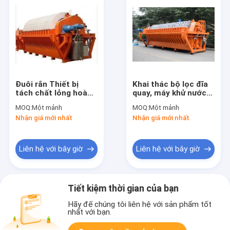
Đuôi rắn Thiết bị
Khai thác bộ lọc đĩa
tách chất lỏng hoàn
quay, máy khử nước
toàn tự động Hệ
gốm thân thiện với
MOQ:
Một mảnh
MOQ:
Một mảnh
thống điều khiển điện
môi trường
Nhận giá mới nhất
Nhận giá mới nhất
Liên hệ với bây giờ
Liên hệ với bây giờ
Tiết kiệm thời gian của bạn
Hãy để chúng tôi liên hệ với sản phẩm tốt
nhất với bạn.