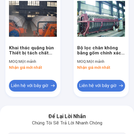
Khai thác quặng bùn
Bộ lọc chân không
Thiết bị tách chất
bằng gốm chính xác
lỏng rắn Hiệu suất
cao Bộ lọc 15-28 M2
MOQ:
Một mảnh
MOQ:
Một mảnh
cao Lọc rõ ràng
Khu vực lọc
Nhận giá mới nhất
Nhận giá mới nhất
Liên hệ với bây giờ
Liên hệ với bây giờ
Nhà
Các sản phẩm
Để Lại Lời Nhắn
Chúng Tôi Sẽ Trả Lời Nhanh Chóng
Về chúng tôi