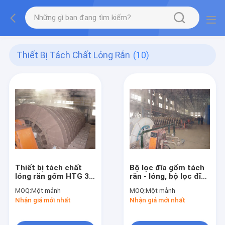
Thiết Bị Tách Chất Lỏng Rắn
(10)
Thiết bị tách chất
Bộ lọc đĩa gốm tách
lỏng rắn gốm HTG 30
rắn - lỏng, bộ lọc đĩa
M2 Khử nước bằng
quay Hoạt động dễ
MOQ:
Một mảnh
MOQ:
Một mảnh
chân không cao
dàng
Nhận giá mới nhất
Nhận giá mới nhất