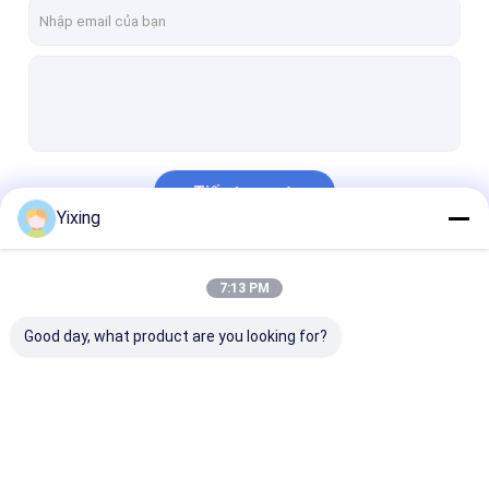
Tham quan nhà máy
Kiểm soát chất lượng
Liên hệ chúng tôi
Tin tức
Tiếp tục
Yixing
Bộ lọc chân không gốm
Danh Mục Của Chúng Tôi
7:13 PM
Bộ lọc chân không đĩa
Good day, what product are you looking for?
Bộ lọc đĩa gốm
Bộ lọc đĩa chân không
Bộ lọc đĩa quay
Bộ lọc chân không
Bộ lọc chân không
Bộ lọc đĩa gố