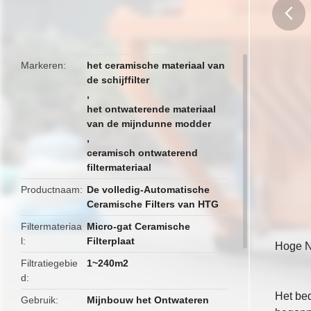
butto
Markeren
het ceramische materiaal van
de schijffilter
,
het ontwaterende materiaal
van de mijndunne modder
,
ceramisch ontwaterend
filtermateriaal
Productnaam
De volledig-Automatische
Ceramische Filters van HTG
Filtermateriaa
Micro-gat Ceramische
l
Filterplaat
Hoge N
Filtratiegebie
1~240m2
d
Het bed
Gebruik
Mijnbouw het Ontwateren