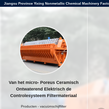
Jiangsu Province Yixing Nonmetallic Chemical Machinery Facto
Van het micro- Poreus Ceramisch
Ontwaterend Elektrisch de
Controlesysteem Filtermateriaal
Producten
-
vacuümschijffilter