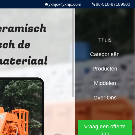
yxhjc@yxhjc.com
86-510-87189500
Ceramisch
sch de
Thuis
Categorieën
materiaal
Producten
Middelen
Over Ons
Vraag een offerte
aan