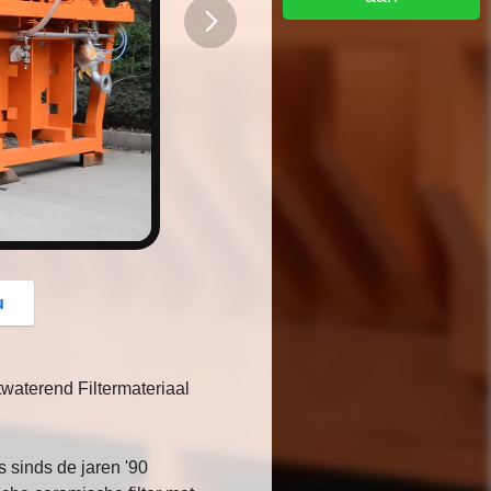
button
u
waterend Filtermateriaal
s sinds de jaren '90