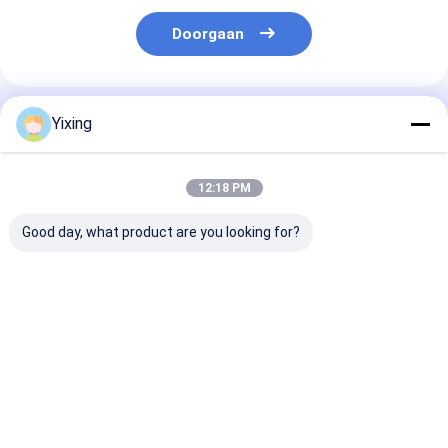
Doorgaan
Geadviseerde Producten
Yixing
12:18 PM
Good day, what product are you looking for?
TT-4 Keramische
Filtergebied 6
Keramische
vacuümfilter
kubieke meter tot
afvoerwaterfil
Automatische
120 kubieke meter
Keramische
besturingsmodus
Keramische
vacuümfilters
Ontwikkeld voor de
vacuümfiltratie-
voor
Beste prijs
Beste prijs
Beste pri
mijnbouw en biedt
apparatuur
milieuvriendeli
effectieve
Energiebesparend
helder filter v
filtratieoplossingen
systeem ontworpen
industrieel
voor filtratie
afvalwaterbeh