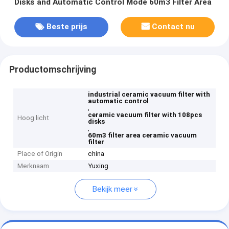
Disks and Automatic Control Mode 60m3 Filter Area
Beste prijs
Contact nu
Productomschrijving
industrial ceramic vacuum filter with
automatic control
,
ceramic vacuum filter with 108pcs
Hoog licht
disks
,
60m3 filter area ceramic vacuum
filter
Place of Origin
china
Merknaam
Yuxing
Bekijk meer