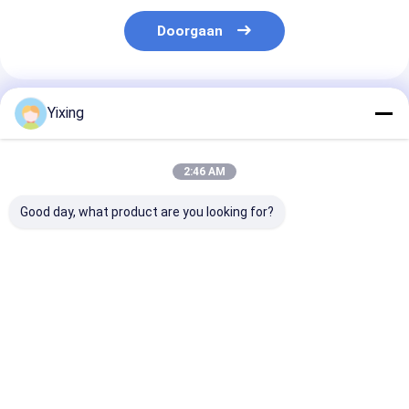
Doorgaan
Geadviseerde Producten
Yixing
2:46 AM
Good day, what product are you looking for?
TT-4 Keramische
Filtergebied 6
Keramische
vacuümfilter
kubieke meter tot
afvoerwaterfil
Automatische
120 kubieke meter
Keramische
besturingsmodus
Keramische
vacuümfilters
Ontwikkeld voor de
vacuümfiltratie-
voor
Beste prijs
Beste prijs
Beste pri
mijnbouw en biedt
apparatuur
milieuvriendeli
effectieve
Energiebesparend
helder filter v
filtratieoplossingen
systeem ontworpen
industrieel
voor filtratie
afvalwaterbeh