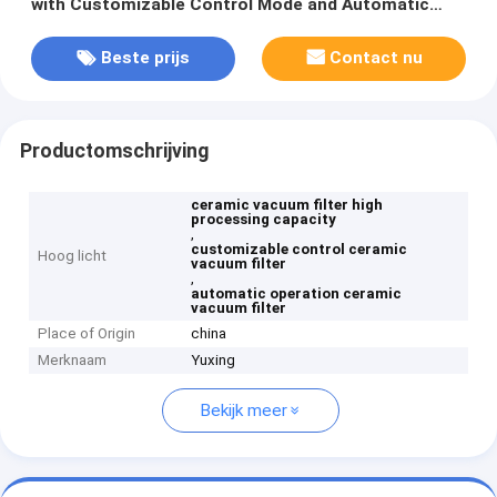
with Customizable Control Mode and Automatic
Operation
Beste prijs
Contact nu
Productomschrijving
ceramic vacuum filter high
processing capacity
,
customizable control ceramic
Hoog licht
vacuum filter
,
automatic operation ceramic
vacuum filter
Place of Origin
china
Merknaam
Yuxing
Bekijk meer