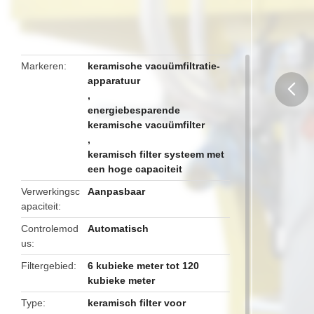
Markeren
keramische vacuümfiltratie-
apparatuur
,
energiebesparende
butto
keramische vacuümfilter
,
keramisch filter systeem met
een hoge capaciteit
Verwerkingsc
Aanpasbaar
apaciteit
Controlemod
Automatisch
us
Filtergebied
6 kubieke meter tot 120
kubieke meter
Type
keramisch filter voor