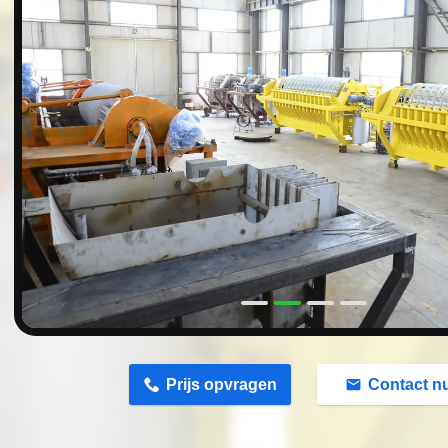
n
Prijs opvragen
Contact n