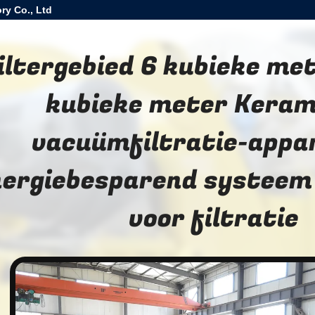
ry Co., Ltd
iltergebied 6 kubieke me
kubieke meter Keram
vacuümfiltratie-appa
nergiebesparend systeem
voor filtratie