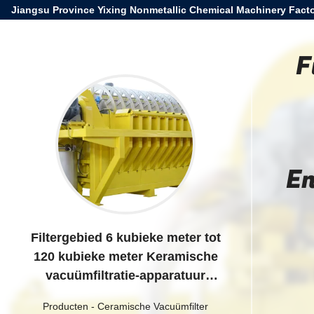
Jiangsu Province Yixing Nonmetallic Chemical Machinery Facto
F
E
Filtergebied 6 kubieke meter tot
120 kubieke meter Keramische
vacuümfiltratie-apparatuur
Energiebesparend systeem
Producten
-
Ceramische Vacuümfilter
ontworpen voor filtratie