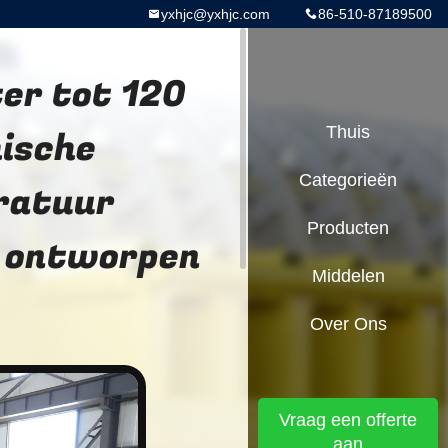
yxhjc@yxhjc.com
86-510-87189500
ter tot 120
ische
Thuis
Categorieën
ratuur
Producten
 ontworpen
Middelen
Over Ons
Vraag een offerte
aan