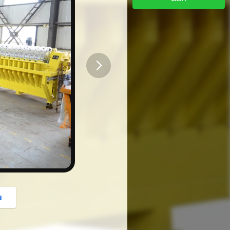
button
u