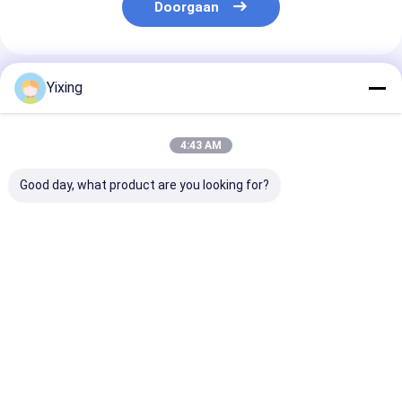
Doorgaan
Geadviseerde Producten
Yixing
4:43 AM
Good day, what product are you looking for?
Filtergebied 6
Keramische
Keramische
kubieke meter tot
afvoerwaterfilter
vacuümfilter v
120 kubieke meter
Keramische
mijnbouwindus
Keramische
vacuümfiltersysteem
met automati
vacuümfiltratie-
voor
besturingsmod
Beste prijs
Beste prijs
Beste pri
apparatuur
milieuvriendelijk
aanpasbare
Energiebesparend
helder filter voor
verwerkingsca
systeem ontworpen
industrieel
voor filtratie
voor filtratie
afvalwaterbeheer
Thuis
Ongeveer
Contacteer
Desktop