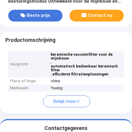
besturingsmodus Ontwikkeld voor de mijnbouw en
biedt effectieve filtratieoplossingen
Beste prijs
Contact nu
Productomschrijving
keramische vacuümfilter voor de
mijnbouw
,
Hoog licht
automatisch bedienbaar keramisch
filter
,
efficiënte filtratieoplossingen
Place of Origin
china
Merknaam
Yuxing
Bekijk meer
Contactgegevens