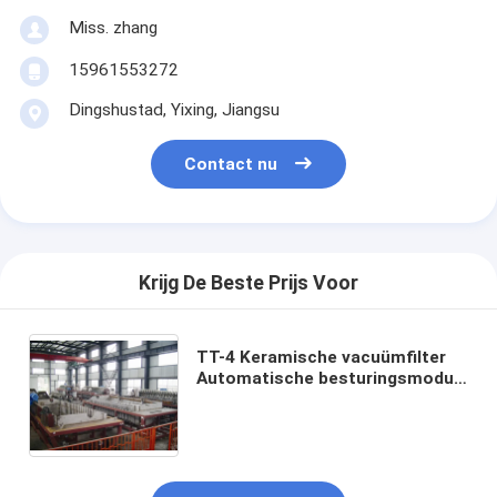
Miss. zhang
15961553272
Dingshustad, Yixing, Jiangsu
Contact nu
Krijg De Beste Prijs Voor
TT-4 Keramische vacuümfilter
Automatische besturingsmodus
Ontwikkeld voor de mijnbouw en
biedt effectieve
filtratieoplossingen