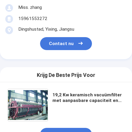
Miss. zhang
15961553272
Dingshustad, Yixing, Jiangsu
Contact nu
Krijg De Beste Prijs Voor
19,2 Kw keramisch vacuümfilter
met aanpasbare capaciteit en
filteroppervlak variërend van 6
kubieke meter tot 120 kubieke
meter