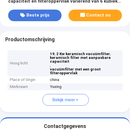
capaciteit en filteroppervlak variërend van 6 kubieke
meter tot 120 kubieke meter
Beste prijs
Contact nu
Productomschrijving
,
,
19
2 Kw keramisch vacuümfilter
keramisch filter met aanpasbare
capaciteit
Hoog licht
,
vacuümfilter met een groot
filteroppervlak
Place of Origin
china
Merknaam
Yuxing
Bekijk meer
Contactgegevens