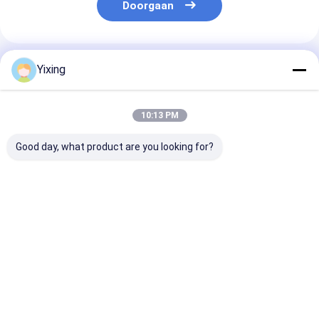
Doorgaan
Geadviseerde Producten
Yixing
10:13 PM
Good day, what product are you looking for?
TT-4 Keramische
Filtergebied 6
Keramische
vacuümfilter
kubieke meter tot
afvoerwaterfil
Automatische
120 kubieke meter
Keramische
besturingsmodus
Keramische
vacuümfilters
Ontwikkeld voor de
vacuümfiltratie-
voor
Beste prijs
Beste prijs
Beste pri
mijnbouw en biedt
apparatuur
milieuvriendeli
effectieve
Energiebesparend
helder filter v
filtratieoplossingen
systeem ontworpen
industrieel
voor filtratie
afvalwaterbeh
Thuis
Ongeveer
Contacteer
Desktop