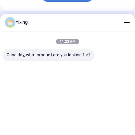
Geadviseerde Producten
Yixing
11:23 AM
Good day, what product are you looking for?
TT-4 Keramische
Filtergebied 6
Keramische
vacuümfilter
kubieke meter tot
afvoerwaterfil
Automatische
120 kubieke meter
Keramische
besturingsmodus
Keramische
vacuümfilters
Ontwikkeld voor de
vacuümfiltratie-
voor
Beste prijs
Beste prijs
Beste pri
mijnbouw en biedt
apparatuur
milieuvriendeli
effectieve
Energiebesparend
helder filter v
filtratieoplossingen
systeem ontworpen
industrieel
voor filtratie
afvalwaterbeh
Thuis
Ongeveer
Contacteer
Desktop
ons
ons
Site
Sitemap
Privacy Policy