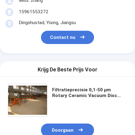
Miss. zhang
15961553272
Dingshustad, Yixing, Jiangsu
Contact nu
Krijg De Beste Prijs Voor
Filtratieprecisie 0,1-50 μm
Rotary Ceramic Vacuum Disc
Filter Energiebesparende
technologie die het verwerken
van slurry vergemakkelijkt
Doorgaan