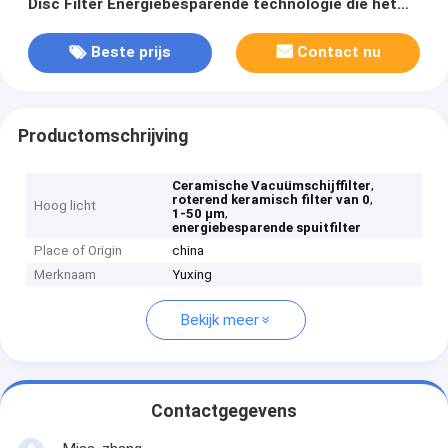
Disc Filter Energiebesparende technologie die het
verwerken van slurry vergemakkelijkt
Beste prijs
Contact nu
Productomschrijving
,
Ceramische Vacuümschijffilter
,
roterend keramisch filter van 0
Hoog licht
,
1-50 μm
energiebesparende spuitfilter
Place of Origin
china
Merknaam
Yuxing
Bekijk meer
Contactgegevens