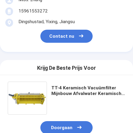
15961553272
Dingshustad, Yixing, Jiangsu
Contact nu
Krijg De Beste Prijs Voor
TT-4 Keramisch Vacuümfilter
Mijnbouw Afvalwater Keramische
Filter Schijf Nummer 108 stuks
Hoge Capaciteit
Filtratiesysteem voor Industrieel
Doorgaan