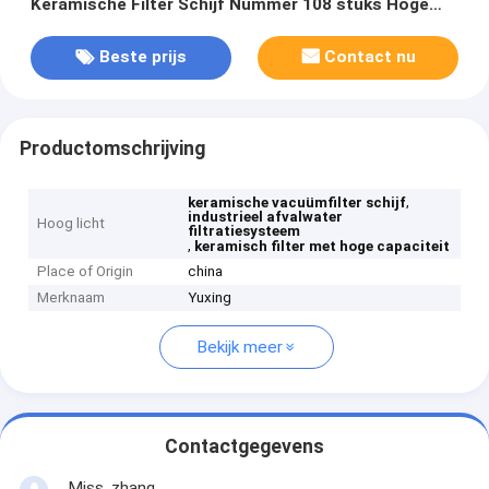
Keramische Filter Schijf Nummer 108 stuks Hoge
Capaciteit Filtratiesysteem voor Industrieel
Beste prijs
Contact nu
Productomschrijving
,
keramische vacuümfilter schijf
industrieel afvalwater
Hoog licht
filtratiesysteem
,
keramisch filter met hoge capaciteit
Place of Origin
china
Merknaam
Yuxing
Bekijk meer
Contactgegevens
Miss. zhang