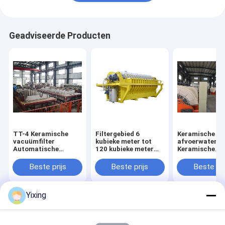
Geadviseerde Producten
TT-4 Keramische
Filtergebied 6
Keramische
vacuümfilter
kubieke meter tot
afvoerwaterfil
Automatische
120 kubieke meter
Keramische
besturingsmodus
Keramische
vacuümfilters
Ontwikkeld voor de
vacuümfiltratie-
voor
Beste prijs
Beste prijs
Beste pri
mijnbouw en biedt
apparatuur
milieuvriendeli
effectieve
Energiebesparend
helder filter v
filtratieoplossingen
systeem ontworpen
industrieel
Yixing
voor filtratie
afvalwaterbeh
Thuis
Ongeveer
Contacteer
Desktop
ons
ons
Site
Sitemap
Privacy Policy