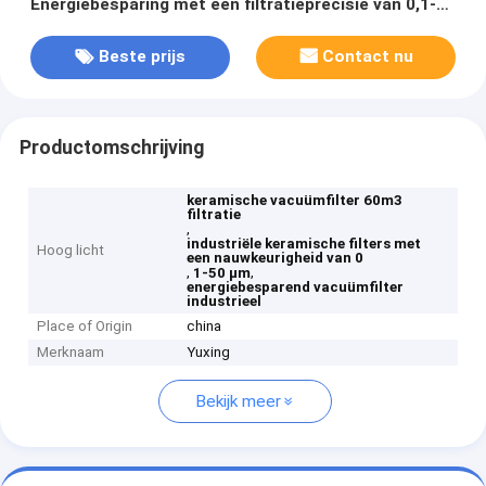
Energiebesparing met een filtratieprecisie van 0,1-50
μm voor industriële filtratieprestaties
Beste prijs
Contact nu
Productomschrijving
keramische vacuümfilter 60m3
filtratie
,
industriële keramische filters met
Hoog licht
een nauwkeurigheid van 0
,
,
1-50 μm
energiebesparend vacuümfilter
industrieel
Place of Origin
china
Merknaam
Yuxing
Bekijk meer