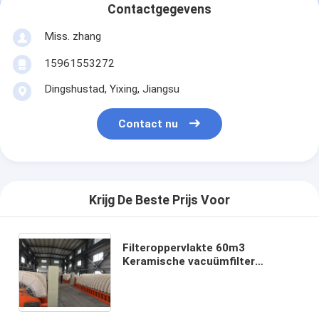
Contactgegevens
Miss. zhang
15961553272
Dingshustad, Yixing, Jiangsu
Contact nu
Krijg De Beste Prijs Voor
Filteroppervlakte 60m3
Keramische vacuümfilter
Energiebesparing met een
filtratieprecisie van 0,1-50 μm
voor industriële
filtratieprestaties