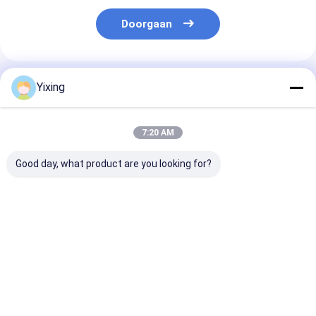
Doorgaan
Geadviseerde Producten
Yixing
7:20 AM
Good day, what product are you looking for?
TT-4 Keramische
Filtergebied 6
Keramische
vacuümfilter
kubieke meter tot
afvoerwaterfil
Automatische
120 kubieke meter
Keramische
besturingsmodus
Keramische
vacuümfilters
Ontwikkeld voor de
vacuümfiltratie-
voor
Beste prijs
Beste prijs
Beste pri
mijnbouw en biedt
apparatuur
milieuvriendeli
effectieve
Energiebesparend
helder filter v
filtratieoplossingen
systeem ontworpen
industrieel
voor filtratie
afvalwaterbeh