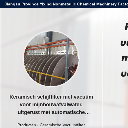
Jiangsu Province Yixing Nonmetallic Chemical Machinery Facto
v
m
v
Keramisch schijffilter met vacuüm
voor mijnbouwafvalwater,
uitgerust met automatische
besturingsmodus voor
Producten
-
Ceramische Vacuümfilter
gegarandeerde filterprestaties