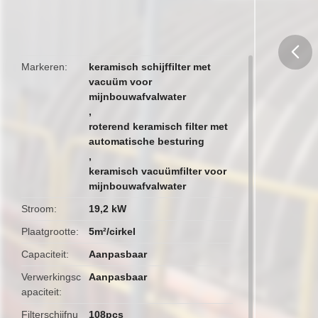
Markeren
keramisch schijffilter met
vacuüm voor
butto
mijnbouwafvalwater
,
roterend keramisch filter met
automatische besturing
,
keramisch vacuümfilter voor
mijnbouwafvalwater
Stroom
19,2 kW
Plaatgrootte
5m²/cirkel
Capaciteit
Aanpasbaar
Verwerkingsc
Aanpasbaar
apaciteit
Filterschijfnu
108pcs