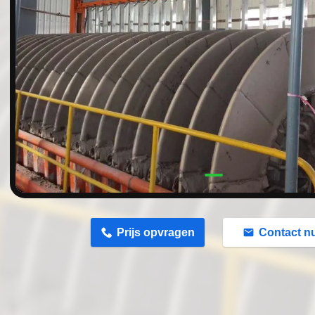
n
Prijs opvragen
Contact n