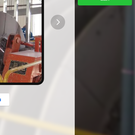
button
u