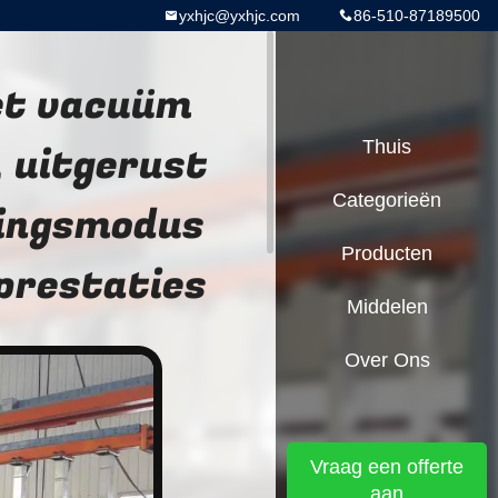
yxhjc@yxhjc.com
86-510-87189500
et vacuüm
 uitgerust
Thuis
Categorieën
ingsmodus
Producten
prestaties
Middelen
Over Ons
Vraag een offerte
aan