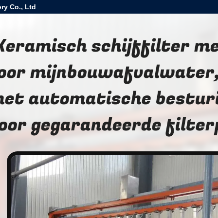
ry Co., Ltd
Keramisch schijffilter m
oor mijnbouwafvalwater,
et automatische bestur
oor gegarandeerde filter