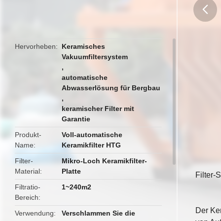
butto
Hervorheben
Keramisches
Vakuumfiltersystem
,
automatische
Abwasserlösung für Bergbau
,
keramischer Filter mit
Garantie
Produkt-
Voll-automatische
Name
Keramikfilter HTG
Filter-
Mikro-Loch Keramikfilter-
Material
Platte
Filter
Filtratio-
1~240m2
Bereich
Der Ker
Verwendung
Verschlammen Sie die