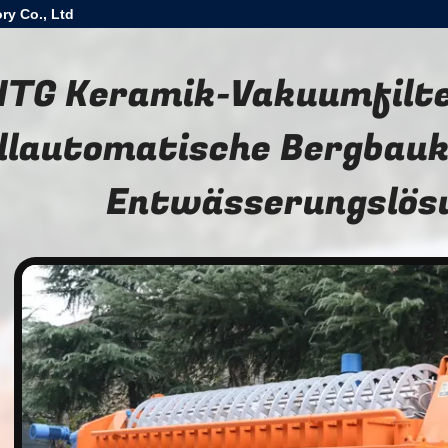
ry Co., Ltd
HTG Keramik-Vakuumfilt
llautomatische Bergbau
Entwässerungslös