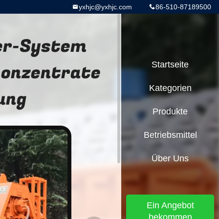
yxhjc@yxhjc.com
86-510-87189500
er-System
konzentrate
Startseite
Kategorien
ung
Produkte
Betriebsmittel
Über Uns
Ein Angebot
bekommen