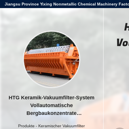
Jiangsu Province Yixing Nonmetallic Chemical Machinery Facto
Vo
HTG Keramik-Vakuumfilter-System
Vollautomatische
Bergbaukonzentrate
Entwässerungslösung
Produkte
-
Keramischer Vakuumfilter