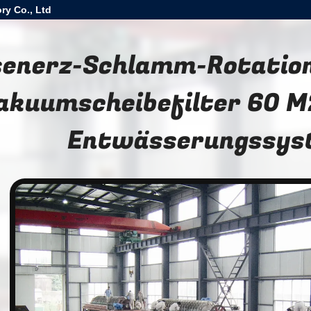
ry Co., Ltd
senerz-Schlamm-Rotatio
akuumscheibefilter 60 M
Entwässerungssys