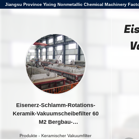
Jiangsu Province Yixing Nonmetallic Chemical Machinery Facto
Ei
V
Eisenerz-Schlamm-Rotations-
Keramik-Vakuumscheibefilter 60
M2 Bergbau-
Entwässerungssystem
Produkte
-
Keramischer Vakuumfilter