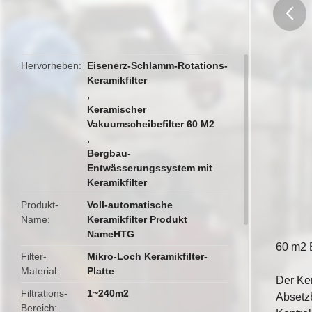
butto
Hervorheben
Eisenerz-Schlamm-Rotations-
Keramikfilter
,
Keramischer
Vakuumscheibefilter 60 M2
,
Bergbau-
Entwässerungssystem mit
Keramikfilter
Produkt-
Voll-automatische
Name
Keramikfilter Produkt
NameHTG
60 m2 
Filter-
Mikro-Loch Keramikfilter-
Material
Platte
Der Ker
Filtrations-
1~240m2
Absetzb
Bereich