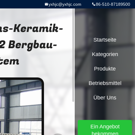
yxhjc@yxhjc.com
86-510-87189500
ns-Keramik-
2 Bergbau-
Startseite
Kategorien
tem
Produkte
Betriebsmittel
Über Uns
Ein Angebot
bekommen