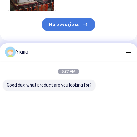
σύστημα κενής διήθησης 60
τετρ.μέτρα
Να συνεχίσει
Συνιστώμενα Προϊόντα
Yixing
9:37 AM
Good day, what product are you looking for?
TT-4 Κεραμικό
Περιοχή
Κεραμικό φίλ
φίλτρο κενού
φιλτραρίσματος 6
λυμάτων εξόρ
Τρόπος αυτόματου
κυβικά μέτρα έως
Σύστημα κερα
ελέγχου που
120 κυβικά μέτρα
φίλτρου κενο
αναπτύχθηκε για τη
Κεραμικός
Διευκόλυνση
Καλύτερη τιμή
Καλύτερη τιμή
Καλύτερη 
μεταλλευτική
εξοπλισμός
καθαρού