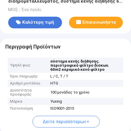
σιδηρομεταλλεύματος, σύστημα κενής διήθησης 60
τετρ.μέτρα
MOQ：Ένα πούλι
Καλύτερη τιμή
Επικοινωνήστε
Περιγραφή Προϊόντων
,
σύστημα κενής διήθησης
Υψηλό φως
,
περιστροφικό φίλτρο δίσκων
60m2 κεραμικό κενό φίλτρο
Όροι πληρωμής
L / C, T / T
Αριθμό μοντέλου
HTG
Δυνατότητα
100 μονάδες το χρόνο
προσφοράς
Μάρκα
Yuxing
Πιστοποίηση
ISO9001-2015
Δείτε περισσότερων