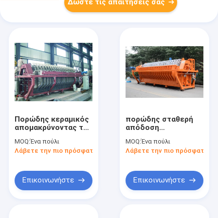
Δώστε τις απαιτήσεις σας
Πορώδης κεραμικός
πορώδης σταθερή
απομακρύνοντας το
απόδοση
νερό εξοπλισμός
μικροϋπολογιστών
MOQ:
Ένα πούλι
MOQ:
Ένα πούλι
μικροϋπολογιστών
μηχανών
Λάβετε την πιο πρόσφατη τιμή
Λάβετε την πιο πρόσφατη τι
για το χωριστό πηλό
απομάκρυνσης νερού
ορυχείου
80 τετρ.μέτρων
αυτόματη κεραμική
Επικοινωνήστε
Επικοινωνήστε