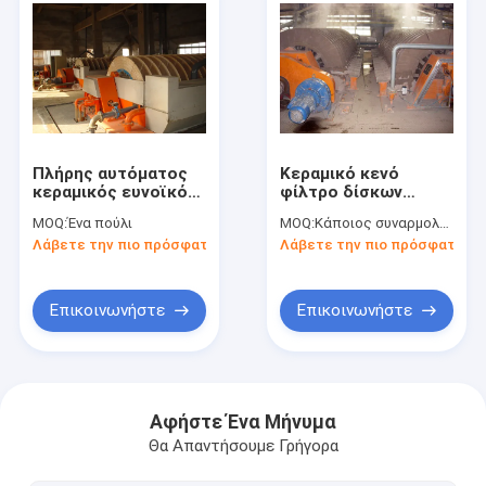
Πλήρης αυτόματος
Κεραμικό κενό
κεραμικός ευνοϊκός
φίλτρο δίσκων
για το περιβάλλον
υψηλής επίδοσης 1
MOQ:
Ένα πούλι
MOQ:
Κάποιος συναρμολογεί
βαρέων καθηκόντων
τομέας διήθησης
Λάβετε την πιο πρόσφατη τιμή
Λάβετε την πιο πρόσφατη τι
εξοπλισμού
-240m2
απομάκρυνσης νερού
Επικοινωνήστε
Επικοινωνήστε
Σπίτι
Προϊόντα
Αφήστε Ένα Μήνυμα
Θα Απαντήσουμε Γρήγορα
Περίπου εμείς