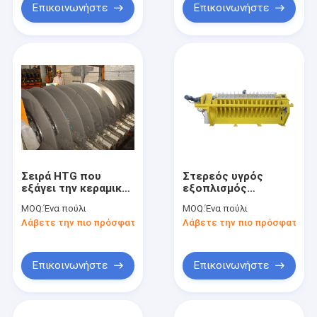
απομάκρυνση νερού
διήθησης
Επικοινωνήστε
Επικοινωνήστε
λάσπης
Σειρά HTG που
Στερεός υγρός
εξάγει την κεραμική
εξοπλισμός
απομακρύνοντας το
χωρισμού υψηλής
MOQ:
Ένα πούλι
MOQ:
Ένα πούλι
νερό ενέργεια
αποδοτικότητας,
Λάβετε την πιο πρόσφατη τιμή
Λάβετε την πιο πρόσφατη τι
αποταμίευσης
κενό φίλτρο δίσκων
υψηλής τεχνολογίας
εξοπλισμού
Επικοινωνήστε
Επικοινωνήστε