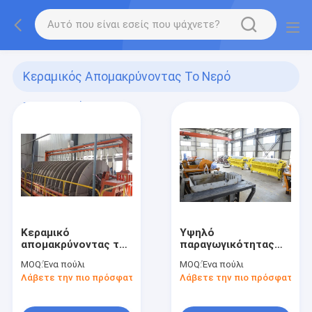
Κεραμικός Απομακρύνοντας Το Νερό
Εξοπλισμός
(10)
Κεραμικό
Υψηλό
απομακρύνοντας το
παραγωγικότητας
νερό πιάτο τρυπών
σιδηρομεταλλεύματος
MOQ:
Ένα πούλι
MOQ:
Ένα πούλι
μικροϋπολογιστών
φίλτρο δίσκων
Λάβετε την πιο πρόσφατη τιμή
Λάβετε την πιο πρόσφατη τι
εξοπλισμού
πηλού
μεταλλεύματος
περιστροφικό,
μεταλλείας για την
σύστημα κενής