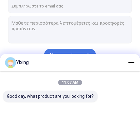
Γύρος εργοστασίων
Ποιοτικός έλεγχος
Μας ελάτε σε επαφή με
Ειδήσεις
Να συνεχίσει
Yixing
Κεραμικό κενό φίλτρο
Οι Κατηγορίες Μας
11:07 AM
Κενό φίλτρο δίσκων
Good day, what product are you looking for?
κεραμικό φίλτρο δίσκων
κενό φίλτρο δίσκων
Περιστροφικό φίλτρο δίσκων
Κεραμικό κενό
Κενό φίλτρο δίσκων
κεραμικό φίλ