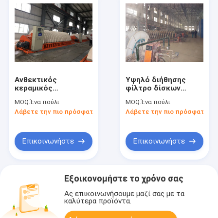
Ανθεκτικός
Υψηλό διήθησης
κεραμικός
φίλτρο δίσκων
απομακρύνοντας το
ακρίβειας κενό,
MOQ:
Ένα πούλι
MOQ:
Ένα πούλι
νερό εξοπλισμός
περιστροφικό κενό
Λάβετε την πιο πρόσφατη τιμή
Λάβετε την πιο πρόσφατη τι
100 τετρ.μέτρα
φίλτρο
υψηλό κενό τομέα
διήθησης
Επικοινωνήστε
Επικοινωνήστε
Εξοικονομήστε το χρόνο σας
Ας επικοινωνήσουμε μαζί σας με τα
καλύτερα προϊόντα.