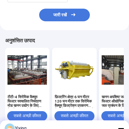
जारी रखें
अनुशंसित उत्पाद
टीटी-4 सिरेमिक वैक्यूम
फ़िल्टरिंग क्षेत्र 6 घन मीटर
खनन अपशिष्ट जल स
फिल्टर स्वचालित नियंत्रण
120 घन मीटर तक सिरेमिक
फिल्टर औद्योगिक अप
मोड खनन उद्योग के लिए
वैक्यूम फ़िल्टरेशन उपकरण
जल प्रबंधन के लिए प
विकसित प्रभावी निस्पंदन
फ़िल्टरेशन के लिए डिज़ाइन की
स्पष्ट फिल्टर की सुवि
समाधान प्रदान करता है
गई ऊर्जा बचत प्रणाली
लिए सिरेमिक वैक्यूम 
सबसे अच्छी कीमत
सबसे अच्छी कीमत
सबसे अच्छी 
प्रणाली
Yixing