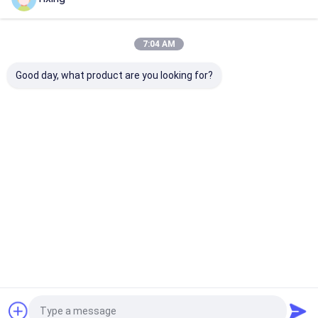
होम
हमारे बारे में
हमसे संपर्क करें
Desktop Site
साइटमैप
Privacy Policy
7:04 AM
गुणवत्ता
सिरेमिक वैक्यूम फ़िल्टर
चीन का कारखाना.Copyright © 2026 Jiangsu
Province Yixing Nonmetallic Chemical Machinery Factory Co., Ltd.
Good day, what product are you looking for?
All Rights Reserved.
घर
उत्पादों
हमारे बारे में