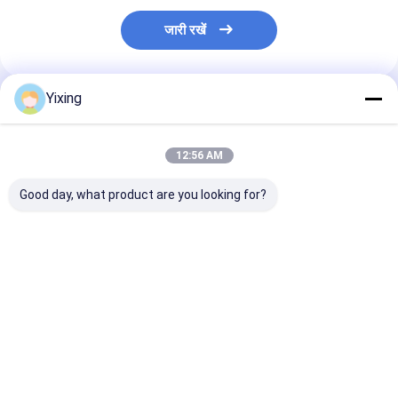
जारी रखें
Yixing
अनुशंसित उत्पाद
12:56 AM
Good day, what product are you looking for?
टीटी-4 सिरेमिक वैक्यूम
फ़िल्टरिंग क्षेत्र 6 घन मीटर
खनन अपशिष्ट जल स
फिल्टर स्वचालित नियंत्रण
120 घन मीटर तक सिरेमिक
फिल्टर औद्योगिक अप
मोड खनन उद्योग के लिए
वैक्यूम फ़िल्टरेशन उपकरण
जल प्रबंधन के लिए प
विकसित प्रभावी निस्पंदन
फ़िल्टरेशन के लिए डिज़ाइन की
स्पष्ट फिल्टर की सुवि
समाधान प्रदान करता है
गई ऊर्जा बचत प्रणाली
लिए सिरेमिक वैक्यूम 
सबसे अच्छी कीमत
सबसे अच्छी कीमत
सबसे अच्छी 
प्रणाली