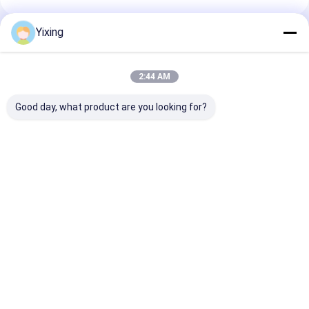
Yixing
अनुशंसित उत्पाद
2:44 AM
Good day, what product are you looking for?
टीटी-4 सिरेमिक वैक्यूम
खनन अपशिष्ट जल सिरेमिक
खनन उद्योग सिरेमिक व
फिल्टर स्वचालित नियंत्रण
फिल्टर औद्योगिक अपशिष्ट
फिल्टर जिसमें स्वचा
मोड खनन उद्योग के लिए
जल प्रबंधन के लिए पर्यावरण
नियंत्रण मोड और निस
विकसित प्रभावी निस्पंदन
स्पष्ट फिल्टर की सुविधा के
लिए अनुकूलन योग्य
समाधान प्रदान करता है
लिए सिरेमिक वैक्यूम फिल्टर
प्रसंस्करण क्षमता है
सबसे अच्छी कीमत
सबसे अच्छी कीमत
सबसे अच्छी 
प्रणाली
होम
हमारे बारे में
हमसे संपर्क करें
Desktop Site
Sitemap
Privacy Policy
गुणवत्ता
सिरेमिक वैक्यूम फ़िल्टर
चीन का कारखाना.Copyright © 2026 Jiangsu