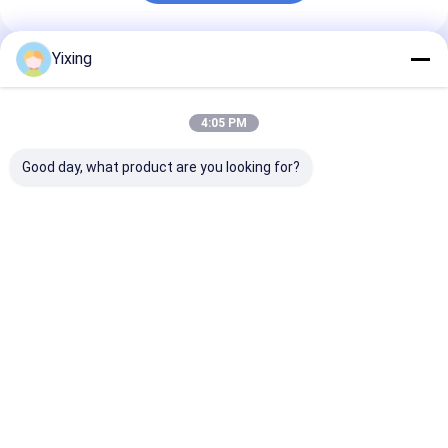
Yixing
अनुशंसित उत्पाद
4:05 PM
Good day, what product are you looking for?
टीटी-4 सिरेमिक वैक्यूम
फ़िल्टरिंग क्षेत्र 6 घन मीटर
खनन उद्योग सिरेमिक व
फिल्टर स्वचालित नियंत्रण
120 घन मीटर तक सिरेमिक
फिल्टर जिसमें स्वचा
मोड खनन उद्योग के लिए
वैक्यूम फ़िल्टरेशन उपकरण
नियंत्रण मोड और निस
विकसित प्रभावी निस्पंदन
फ़िल्टरेशन के लिए डिज़ाइन की
लिए अनुकूलन योग्य
समाधान प्रदान करता है
गई ऊर्जा बचत प्रणाली
प्रसंस्करण क्षमता है
सबसे अच्छी कीमत
सबसे अच्छी कीमत
सबसे अच्छी 
होम
हमारे बारे में
हमसे संपर्क करें
Desktop Site
Sitemap
Privacy Policy