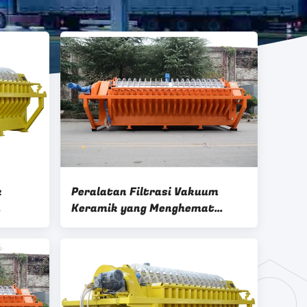
k
Peralatan Filtrasi Vakuum
Keramik yang Menghemat
mik
Energi yang Memberikan
matan
Keakuratan Filtrasi 0,1-50μm
iltrasi
Dirancang untuk Solusi Filtrasi
Industri