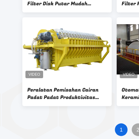
Filter Disk Putar Mudah
Filter
Pengoperasian Sistem Kontrol
Disc F
Listrik
Mode K
Memast
Peralatan Pemisahan Cairan
Otomat
Padat Padat Produktivitas
Kerami
Untuk Pengeringan Konsentrat
Rotary
Pengop
1