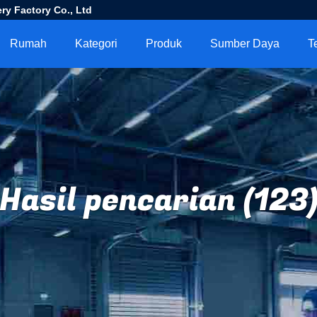
ry Factory Co., Ltd
Rumah
Kategori
Produk
Sumber Daya
T
Hasil pencarian (123