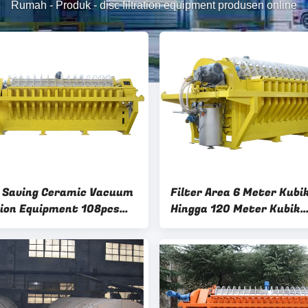
Rumah
-
Produk
-
disc filtration equipment produsen online
 Saving Ceramic Vacuum
Filter Area 6 Meter Kubi
tion Equipment 108pcs
Hingga 120 Meter Kubik
 Disks Number
Peralatan Filtrasi Kera
Vacuum Sistem Penghe
Energi Dirancang Untuk F