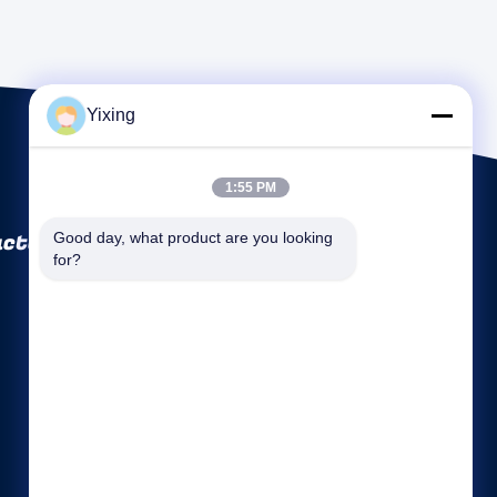
Yixing
1:55 PM
ctory Co., Ltd
Good day, what product are you looking 
for?
Tautan langsung
Profil perusahaan
Wisata pabrik
Kontrol kualitas
Sitemap