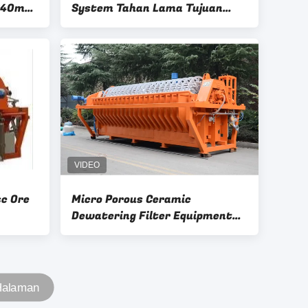
 240m2
System Tahan Lama Tujuan
Penambangan Dewatering
sc Ore
Micro Porous Ceramic
Dewatering Filter Equipment
Sistem Kontrol Listrik
 Halaman