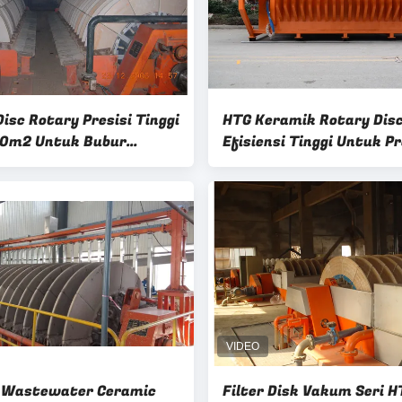
Disc Rotary Presisi Tinggi
HTG Keramik Rotary Disc
00m2 Untuk Bubur
Efisiensi Tinggi Untuk P
g Terpisah
Dewatering
 Wastewater Ceramic
Filter Disk Vakum Seri H