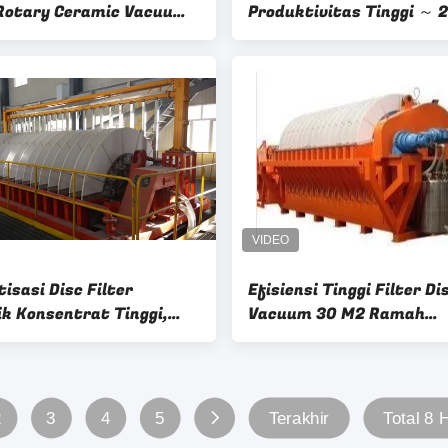
 Rotary Ceramic Vacuum
Produktivitas Tinggi ～
ilter Dilengkapi dengan
Area Filtrasi
ontrol Otomatis Yang
ikan Kinerja Filtrasi
isasi Disc Filter
Efisiensi Tinggi Filter Di
k Konsentrat Tinggi,
Vacuum 30 M2 Ramah
 Disk Filter Mudah
Lingkungan
erasian
2
3
4
5
Terakhir
Total 8