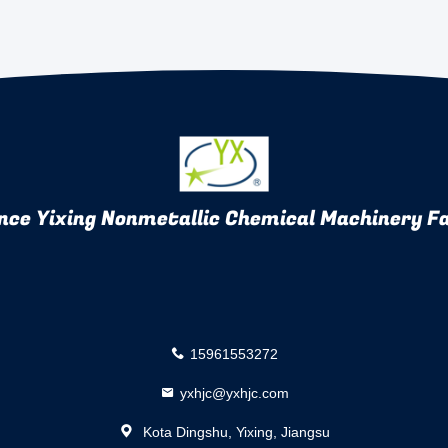
nce Yixing Nonmetallic Chemical Machinery Fa
15961553272
yxhjc@yxhjc.com
Kota Dingshu, Yixing, Jiangsu