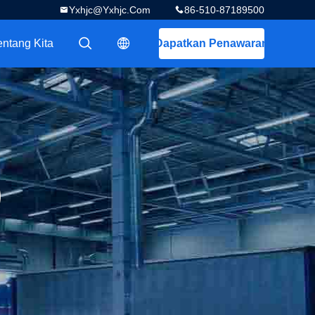
Yxhjc@yxhjc.com
86-510-87189500
entang Kita
Dapatkan Penawaran
描述
描述
)