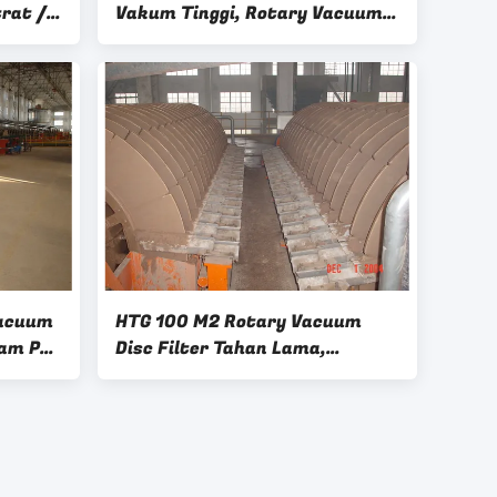
rat /
Vakum Tinggi, Rotary Vacuum
Filter Tugas Berat
Vacuum
HTG 100 M2 Rotary Vacuum
ram PLC
Disc Filter Tahan Lama,
Pemisahan Cairan