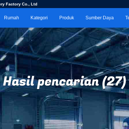
ry Factory Co., Ltd
Rumah
Kategori
Produk
Sumber Daya
T
Hasil pencarian (27)