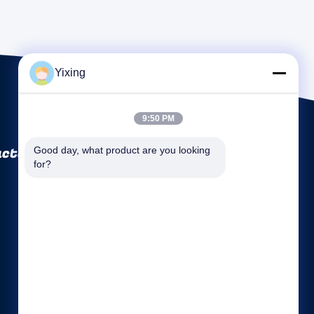
Yixing
9:50 PM
ctory Co., Ltd
Good day, what product are you looking 
for?
Tautan langsung
Profil perusahaan
Wisata pabrik
Kontrol kualitas
Sitemap