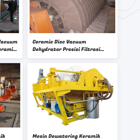
 Vacuum
Ceramic Disc Vacuum
eramik
Dehydrator Presisi Filtrasi
Tinggi Untuk Dewatering
Lumpur
ik
Mesin Dewatering Keramik