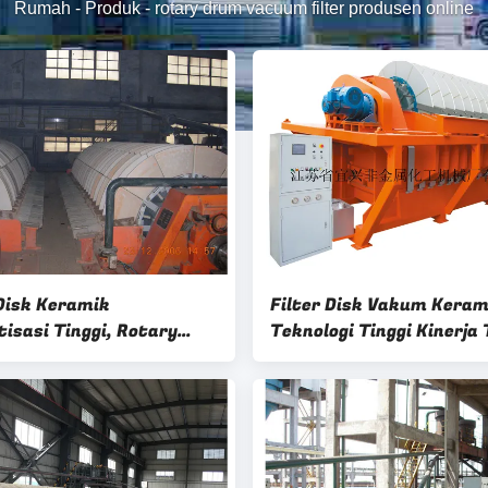
Rumah
-
Produk
-
rotary drum vacuum filter produsen online
 Disk Keramik
Filter Disk Vakum Keram
isasi Tinggi, Rotary
Teknologi Tinggi Kinerja 
ilter HTG 21 m2 Vakum
Untuk Bubur Tambang Te