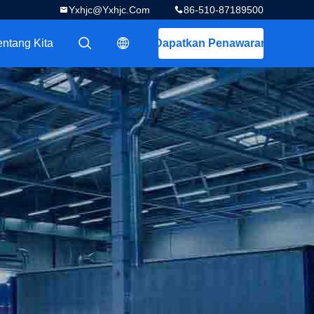
Yxhjc@yxhjc.com
86-510-87189500
entang Kita
Dapatkan Penawaran
描述
描述