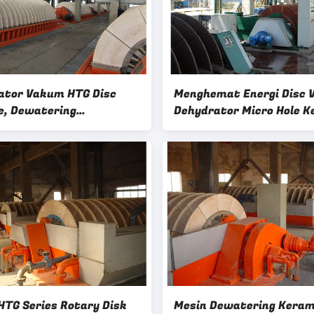
ator Vakum HTG Disc
Menghemat Energi Disc
e, Dewatering
Dehydrator Micro Hole K
bangan Produktivitas
Filter Plate
HTG Series Rotary Disk
Mesin Dewatering Keram