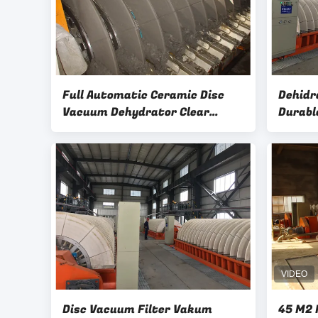
Full Automatic Ceramic Disc
Dehidr
Vacuum Dehydrator Clear
Durabl
Filtrate Area Filtrasi 60 M2
Pertam
Tinggi
Disc Vacuum Filter Vakum
45 M2 