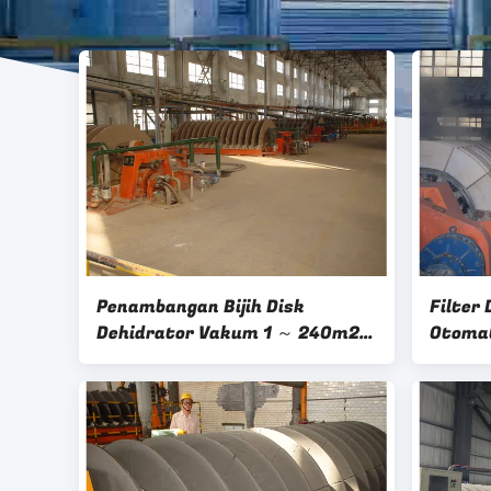
Penambangan Bijih Disk
Filter
Dehidrator Vakum 1 ～ 240m2
Otomat
Area Filtrasi Hemat Energi
Disk F
Tinggi