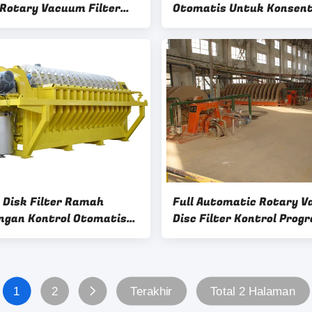
, Rotary Vacuum Filter
Otomatis Untuk Konsent
 Tinggi
Tailing
 Disk Filter Ramah
Full Automatic Rotary 
ngan Kontrol Otomatis
Disc Filter Kontrol Prog
tivitas Tinggi
Tugas Berat
1
2
Terakhir
Total 2 Halaman