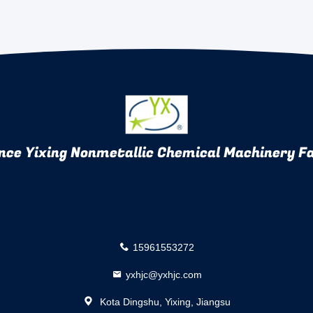
nce Yixing Nonmetallic Chemical Machinery Fa
15961553272
yxhjc@yxhjc.com
Kota Dingshu, Yixing, Jiangsu