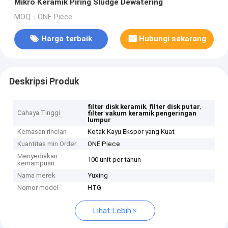
Mikro Keramik Piring Sludge Dewatering
MOQ：ONE Piece
Harga terbaik
Hubungi sekarang
Deskripsi Produk
,
,
filter disk keramik
filter disk putar
Cahaya Tinggi
filter vakum keramik pengeringan
lumpur
Kemasan rincian
Kotak Kayu Ekspor yang Kuat
Kuantitas min Order
ONE Piece
Menyediakan
100 unit per tahun
kemampuan
Nama merek
Yuxing
Nomor model
HTG
Lihat Lebih