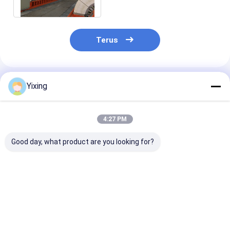
Dewatering
Terus
Rekomendasi Produk
Yixing
4:27 PM
Good day, what product are you looking for?
TT-4 Keramik Filter
Filter Area 6 Meter
Mining Waste
vakum Mode kontrol
Kubik Hingga 120
Ceramic Filter
otomatis
Meter Kubik
Keramik Vacu
dikembangkan untuk
Peralatan Filtrasi
Filter System
industri
Keramik Vacuum
Memfasilitasi
Harga terbaik
Harga terbaik
Harga terb
pertambangan
Sistem
Filtrate Lingk