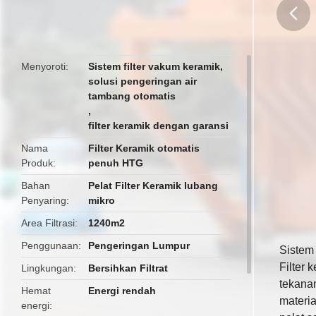
butto
Menyoroti
Sistem filter vakum keramik
,
solusi pengeringan air
tambang otomatis
,
filter keramik dengan garansi
Nama
Filter Keramik otomatis
Produk
penuh HTG
Bahan
Pelat Filter Keramik lubang
Penyaring
mikro
Area Filtrasi
1240m2
Penggunaan
Pengeringan Lumpur
Sistem
Filter 
Lingkungan
Bersihkan Filtrat
tekanan
Hemat
Energi rendah
materia
energi