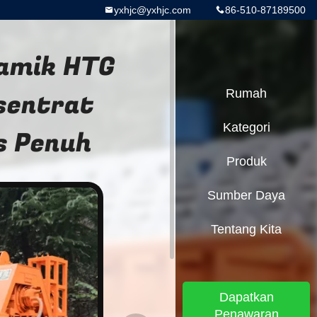
yxhjc@yxhjc.com
86-510-87189500
ramik HTG
sentrat
Rumah
Kategori
s Penuh
Produk
Sumber Daya
Tentang Kita
Dapatkan
Penawaran