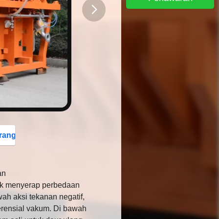
button
rang
an
ntuk menyerap perbedaan
ah aksi tekanan negatif,
erensial vakum.
Di bawah