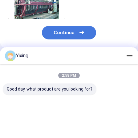
elevato con il buon
pannello
Continua
Yixing
Prodotti Raccomandati
2:58 PM
Good day, what product are you looking for?
Filtro a disco
Filtro a disco
HTG rotatorio
rispettoso
ceramico del
100m2 del filtr
dell'ambiente di
minerale di ferro,
disco di alta
vuoto, vuoto
sistema di controllo
precisione per 