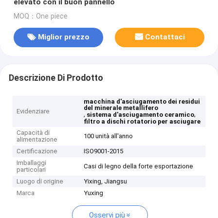
elevato con il buon pannello
MOQ：One piece
Miglior prezzo
Contattaci
Descrizione Di Prodotto
macchina d'asciugamento dei residui
del minerale metallifero
Evidenziare
,
,
sistema d'asciugamento ceramico
filtro a dischi rotatorio per asciugare
Capacità di
100 unità all'anno
alimentazione
Certificazione
ISO9001-2015
Imballaggi
Casi di legno della forte esportazione
particolari
Luogo di origine
Yixing, Jiangsu
Marca
Yuxing
Osservi più