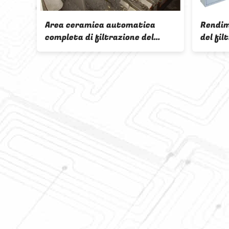
o ceramico
 vuoto di
dui separati