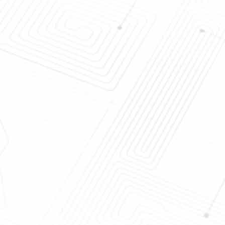
 filtrazione
Filtro a disco ceramico di alta
dratatore
automazione, HTG rotatorio del
 per
filtro a dischi vuoto d'altezza
i fanghi
21 m2
o di
Macchina d'asciugamento
ria di
ceramica automatica per i
HTG del disco
concentrati/parti incastrata
 durevole di
di un mattone in aggetto