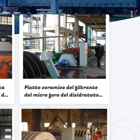
ta
Piatto ceramico del filtrante
 del
del micro foro del disidratatore
za
di vuoto del disco di energia di
risparmio