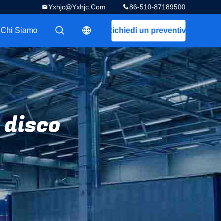
Yxhjc@yxhjc.com
86-510-87189500
Chi Siamo
Richiedi un preventivo
描述
描述
 disco