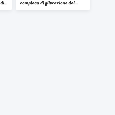
 di
completa di filtrazione del
filtrato della radura del
disidratatore di vuoto del disco
60 m2