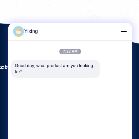
Yixing
7:33 AM
ctory Co., Ltd
Good day, what product are you looking 
for?
Link veloci
Profilo aziendale
Fatory Tour
Controllo di qualità
Mappa del sito