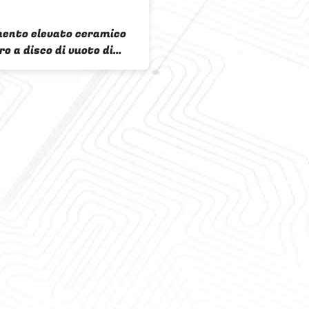
Alta precisione di
del disco del disi
ceramico di vuoto
disidratazione de
Alto asciugament
estrazione minera
produttività del 
del disidratatore