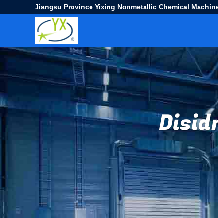
Jiangsu Province Yixing Nonmetallic Chemical Machine
Disid