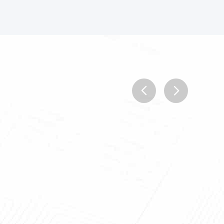
prev
next