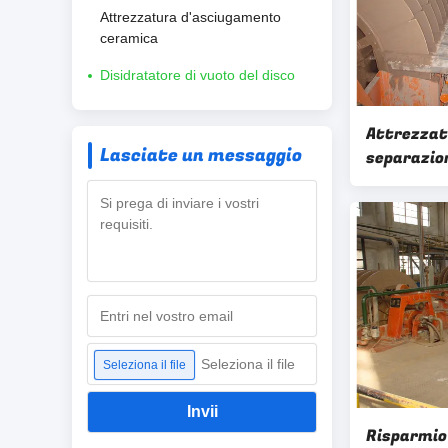
Attrezzatura d'asciugamento
ceramica
Disidratatore di vuoto del disco
Attrezzatu
Lasciate un messaggio
separazion
operazione
vuoto
Seleziona il file
Seleziona il file
Invii
Risparmio 