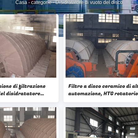
Casa
-
categorie
-
Disidratatore di vuoto del disco
sione di filtrazione
Filtro a disco ceramico di al
del disidratatore
automazione, HTG rotatorio
di vuoto per
filtro a dischi vuoto d'altez
ione dei fanghi
21 m2