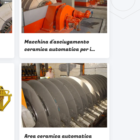
Macchina d'asciugamento
ceramica automatica per i
co
concentrati/parti incastrata
i
di un mattone in aggetto
Area ceramica automatica