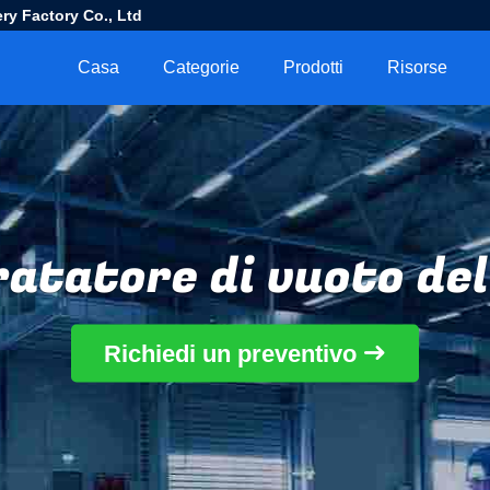
ry Factory Co., Ltd
Casa
Categorie
Prodotti
Risorse
ratatore di vuoto del
Richiedi un preventivo