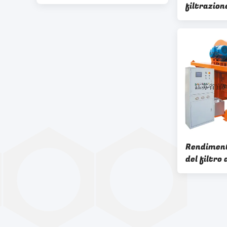
filtrazion
1~240m2 di
minerale m
estrazion
Rendiment
del filtro 
High Tech 
della mini