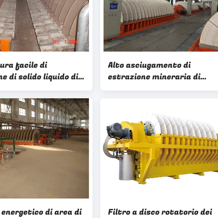
ra facile di
Alto asciugamento di
e di solido liquido di
estrazione mineraria di
, filtro a disco di
produttività del HTG del dis
del disidratatore durevole d
vuoto
energetico di area di
Filtro a disco rotatorio dei