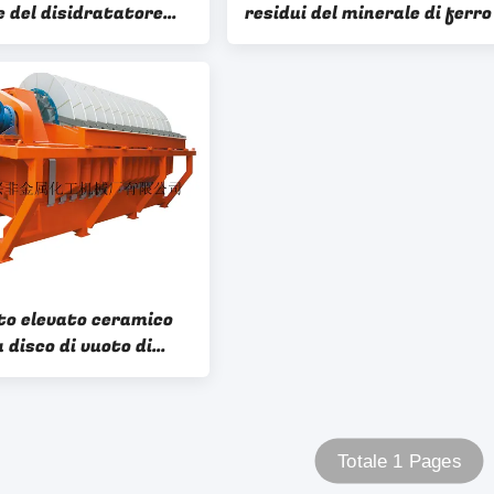
e del disidratatore
residui del minerale di ferro
 vuoto del disco del
progettazione compatta,
etallifero di
sistema di filtrazione sotto
e mineraria
vuoto
o elevato ceramico
a disco di vuoto di
per i residui separati
era
Totale 1 Pages