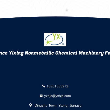
nce Yixing Nonmetallic Chemical Machinery Fa
15961553272
yxhjc@yxhjc.com
Dingshu Town, Yixing, Jiangsu