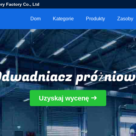
ry Factory Co., Ltd
Dom
Kategorie
Produkty
Zasoby
Odwadniacz próżniow
Uzyskaj wycenę