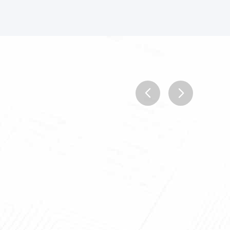
prev
next