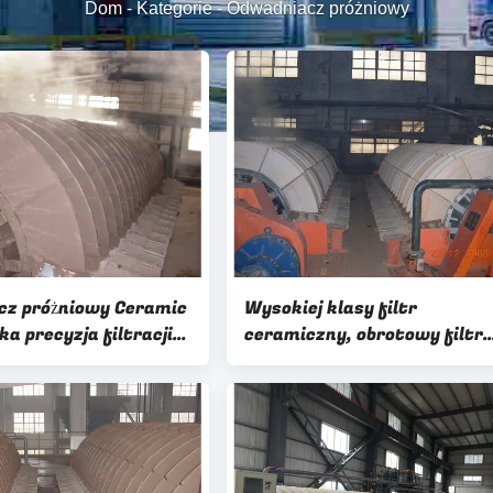
Dom
-
Kategorie
-
Odwadniacz próżniowy
z próżniowy Ceramic
Wysokiej klasy filtr
a precyzja filtracji
ceramiczny, obrotowy filtr
iania osadu
tarczowy HTG 21 m2 wysoki
próżni