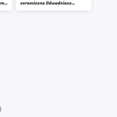
em
ceramiczna Odwadniacz
próżniowy Przefiltrowany
obszar filtracji 60 M2