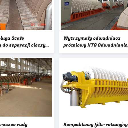
ługa Stałe
Wytrzymały odwadniacz
 do separacji cieczy,
próżniowy HTG Odwadnianie
 filtr tarczowy
górnicze o wysokiej wydajno
kruszec rudy
Kompaktowy filtr rotacyjny