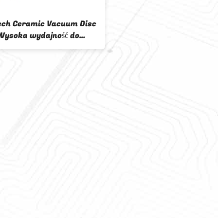
Odwadniacz próżniowy Cer
Disc Wysoka precyzja filtra
do odwadniania osadu
Wytrzymały odwadniacz
próżniowy HTG Odwadniani
górnicze o wysokiej wydajno