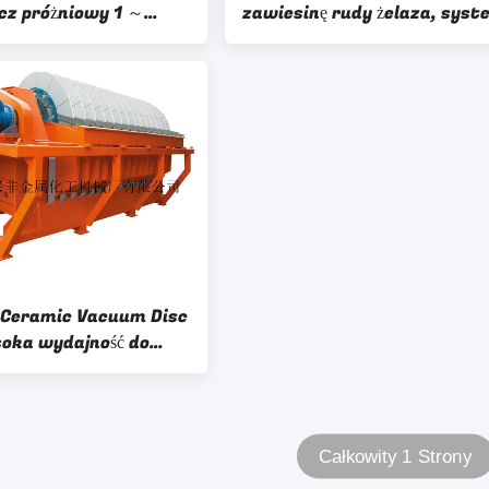
z próżniowy 1 ～
zawiesinę rudy żelaza, syst
zar filtracji
filtracji próżniowej
ć energii
 Ceramic Vacuum Disc
soka wydajność do
 gnojowicy
Całkowity 1 Strony