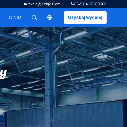
Yxhjc@yxhjc.com
86-510-87189500
O Nas
Uzyskaj wycenę
描述
描述
y