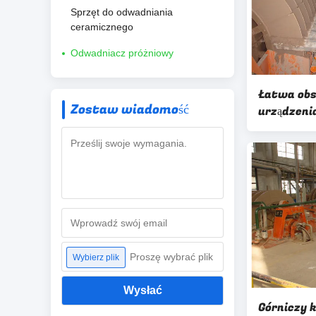
Sprzęt do odwadniania
ceramicznego
Odwadniacz próżniowy
Łatwa obs
Zostaw wiadomość
urządzenia
próżniowy
Proszę wybrać plik
Wybierz plik
Wysłać
Górniczy 