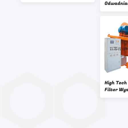
Odwadniac
240m2 Obs
Oszczędnoś
High Tech
Filter Wy
oddzielnej