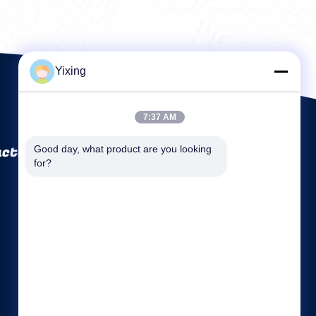
Yixing
7:37 AM
ctory Co., Ltd
Good day, what product are you looking 
for?
Szybkie linki
Profil firmy
Wycieczka po fabryce
Kontrola jakości
Sitemap