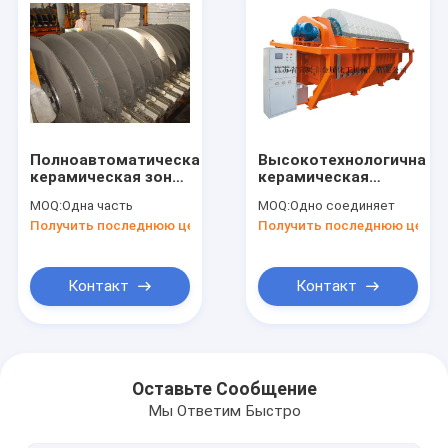
Полноавтоматическая
Высокотехнологичная
керамическая зона
керамическая
фильтрации
высокая
MOQ:
Одна часть
MOQ:
Одно соединяет
фильтрата ясности
эффективность
Получить последнюю цену
Получить последнюю цену
обезвоживателя
фильтра диска
вакуума диска 60
вакуума для
М2
отдельного Слурры
шахты
Контакт
Контакт
Дом
Продукты
Оставьте Сообщение
Мы Ответим Быстро
О нас