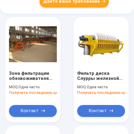
Дайте ваше требование
Зона фильтрации
Фильтр диска
обезвоживателя
Слурры железной
1~240м2 вакуума
руды компактного
MOQ:
Одна часть
MOQ:
Одна часть
диска руды
дизайна роторный,
Получить последнюю цену
Получить последнюю цену
минирования
система
энергосберегающая
фильтрации
вакуума
Контакт
Контакт