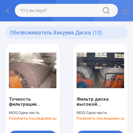
Обезвоживатель Вакуума Диска
(10)
Точность
Фильтр диска
фильтрации
высокой
керамического
автоматизации
MOQ:
Одна часть
MOQ:
Одна часть
обезвоживателя
керамический,
Получить последнюю цену
Получить последнюю цену
вакуума диска
роторный ХТГ
высокая для
фильтра диска
Деватеринг шуги
глубокий вакуум 21