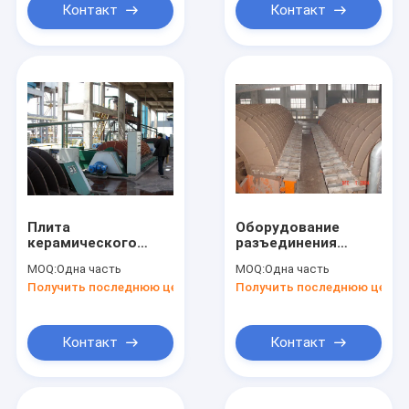
м2
Контакт
Контакт
Плита
Оборудование
керамического
разъединения
фильтра отверстия
легкой
MOQ:
Одна часть
MOQ:
Одна часть
обезвоживателя
деятельности
Получить последнюю цену
Получить последнюю цену
вакуума диска
твердое
энергии сбережений
жидкостное,
микро-
фильтр диска
вакуума
Контакт
Контакт