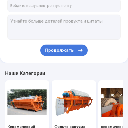
Путешествие фабрики
Проверка качества
Свяжитесь мы
Новости
Продолжать
Керамический фильтр вакуума
Наши Категории
Фильтр вакуума диска
керамический фильтр диска
фильтр диска вакуума
Роторный фильтр диска
Керамический
Фильтр вакуума
керамически