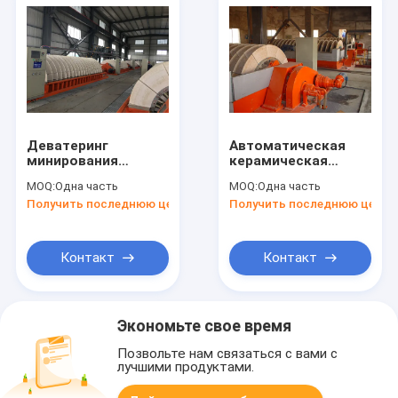
Деватеринг
Автоматическая
минирования
керамическая
урожайности
Деватеринг машина
MOQ:
Одна часть
MOQ:
Одна часть
прочного
для концентратов/
Получить последнюю цену
Получить последнюю цену
обезвоживателя
Тайлингс
вакуума диска ХТГ
высокий
Контакт
Контакт
Экономьте свое время
Позвольте нам связаться с вами с
лучшими продуктами.